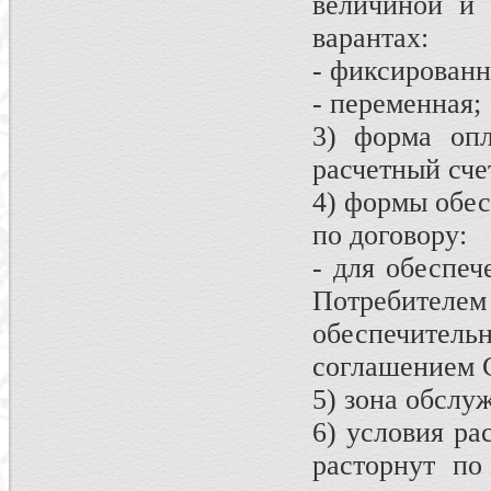
величиной и 
варантах:
- фиксированн
- переменная;
3) форма опл
расчетный сче
4) формы обес
по договору:
- для обеспеч
Потребите
обеспечитель
соглашением 
5) зона обслу
6) условия ра
расторнут по