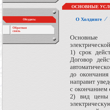
ОСНОВНЫЕ УСЛ
⁄
О Холдинге
Обсудить:
Обратная
связь
Основные у
электрической
1) срок дейс
Договор дейс
автоматическо
до окончания
направит увед
с окончанием 
2) вид цены
электричес