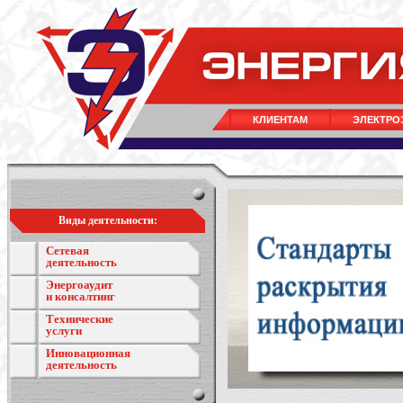
КЛИЕНТАМ
ЭЛЕКТРО
Виды деятельности:
Сетевая
деятельность
Энергоаудит
и консалтинг
Технические
услуги
Инновационная
деятельность