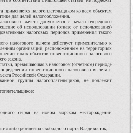
та в соответствии с настоящей статьей, не подлежат
та применяется налогоплательщиком ко всем объектам
литике для целей налогообложения.
алогового вычета допускается с начала очередного
ешение об использовании (отказе от использования)
довательных налоговых периодов применения такого
ого налогового вычета действует применительно к
елениям организаций, расположенным на территориях
ошении таких объектов инвестиционного налогового
его закона.
 статьи, превышающая в налоговом (отчетном) периоде
 определении инвестиционного налогового вычета в
бъекта Российской Федерации.
ованной группы налогоплательщиков, не подлежит
гоплательщиков:
ородного сырья на новом морском месторождении
тия либо резиденты свободного порта Владивосток;