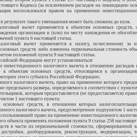
астоящего Кодекса (за исключением расходов на ликвидацию осн
льщик воспользовался правом на применение инвестиционног
в результате такого уменьшения может быть снижена до нуля.
логовый вычет применяется к объектам основных средств, 
ождения организации и (или) по месту нахождения ее обособл
жений пункта 6 настоящей статьи.
алоговый вычет применяется к налогу, исчисленному за н
сновных средств либо изменена первоначальная стоимость объ
учетом положений пункта 9 настоящей статьи.
оссийской Федерации могут устанавливаться:
ие инвестиционного налогового вычета в отношении расходов 
о к объектам основных средств, относящимся к организаци
итории этого субъекта Российской Федерации;
нного налогового вычета, право на применение которого предос
е предельного размера, определяемого в соответствии с пунктом
ательщиков, которым предоставляется (не предоставляется) пра
нктом 1 настоящего пункта;
в основных средств, в отношении которых налогоплательщик
нного налогового вычета, предусмотренное подпунктом 1 наст
использовавший право на применение инвестиционного налогово
ого объекта применять положения пункта 9 статьи 258 настоящег
ств в части их первоначальной стоимости, сформированной за
, достройки, дооборудования, реконструкции, модернизации, 