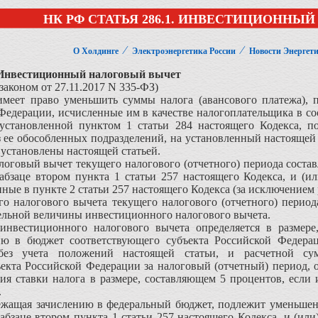
НК РФ СТАТЬЯ 286.1. ИНВЕСТИЦИОННЫ
⁄
⁄
О Холдинге
Электроэнергетика России
Новости Энергет
 Инвестиционный налоговый вычет
законом от 27.11.2017 N 335-ФЗ)
имеет право уменьшить суммы налога (авансового платежа),
Федерации, исчисленные им в качестве налогоплательщика в соо
 установленной пунктом 1 статьи 284 настоящего Кодекса, п
 ее обособленных подразделений, на установленный настоящей
 установлены настоящей статьей.
оговый вычет текущего налогового (отчетного) периода состав
абзаце втором пункта 1 статьи 257 настоящего Кодекса, и (и
нные в пункте 2 статьи 257 настоящего Кодекса (за исключением
о налогового вычета текущего налогового (отчетного) период
ельной величины инвестиционного налогового вычета.
инвестиционного налогового вычета определяется в размере
ю в бюджет соответствующего субъекта Российской Федерац
 без учета положений настоящей статьи, и расчетной с
екта Российской Федерации за налоговый (отчетный) период, 
я ставки налога в размере, составляющем 5 процентов, если 
.
лежащая зачислению в федеральный бюджет, подлежит уменьше
 абзаце втором пункта 1 статьи 257 настоящего Кодекса, и (ил