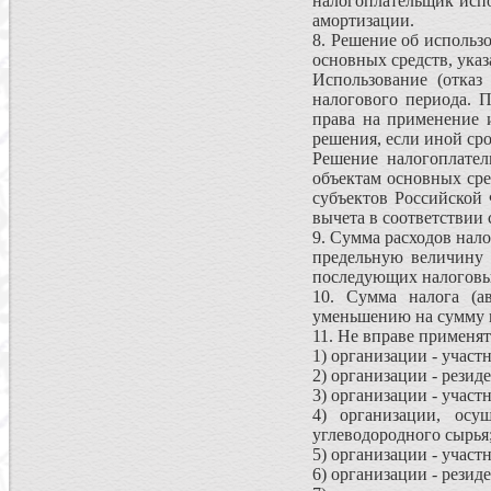
налогоплательщик испо
амортизации.
8. Решение об использ
основных средств, указ
Использование (отказ
налогового периода. 
права на применение 
решения, если иной ср
Решение налогоплател
объектам основных ср
субъектов Российской
вычета в соответствии 
9. Сумма расходов нал
предельную величину 
последующих налоговых
10. Сумма налога (а
уменьшению на сумму 
11. Не вправе применя
1) организации - учас
2) организации - резид
3) организации - учас
4) организации, осу
углеводородного сырья
5) организации - учас
6) организации - рези