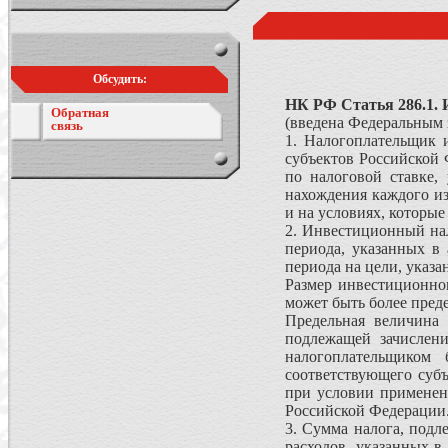
Обсудить:
НК РФ Статья 286.1.
Обратная
(введена Федеральным 
связь
1. Налогоплательщик 
субъектов Российской 
по налоговой ставке,
нахождения каждого из
и на условиях, которые
2. Инвестиционный нал
периода, указанных в 
периода на цели, указа
Размер инвестиционног
может быть более пред
Предельная величина 
подлежащей зачислени
налогоплательщиком
соответствующего субъ
при условии применени
Российской Федерации
3. Сумма налога, под
расходов, указанных в