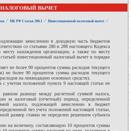
Й НАЛОГОВЫЙ ВЫЧЕТ
⁄
⁄
⁄
ики
НК РФ Статья 286.1
Инвестиционный налоговый вычет
 подлежащие зачислению в доходную часть бюджетов
тветствии со статьями 286 и 288 настоящего Кодекса
о месту нахождения организации, а также по месту
 статьей инвестиционный налоговый вычет в порядке
ляет не более 90 процентов суммы расходов текущего
ли) не более 90 процентов суммы расходов текущего
 расходов на ликвидацию основных средств).
а с учетом положений пункта 9 настоящей статьи не
, равном разнице между расчетной суммой налога,
ии за налоговый (отчетный) период, определенной
уммой налога, подлежащей зачислению в бюджет
определенной без учета положений настоящей статьи,
иной размер ставки не определен решением субъекта
нию на величину, составляющую 10 процентов суммы
и) 10 процентов суммы расходов на цели, указанные в