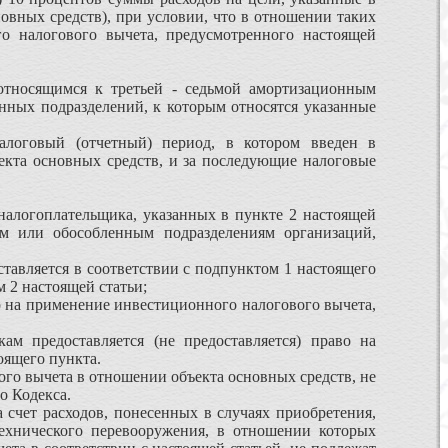
овных средств), при условии, что в отношении таких
о налогового вычета, предусмотренного настоящей
относящимся к третьей - седьмой амортизационным
енных подразделений, к которым относятся указанные
алоговый (отчетный) период, в котором введен в
екта основных средств, и за последующие налоговые
налогоплательщика, указанных в пункте 2 настоящей
ям или обособленным подразделениям организаций,
тавляется в соответствии с подпунктом 1 настоящего
 2 настоящей статьи;
во на применение инвестиционного налогового вычета,
ам предоставляется (не предоставляется) право на
оящего пункта.
го вычета в отношении объекта основных средств, не
о Кодекса.
 счет расходов, понесенных в случаях приобретения,
технического перевооружения, в отношении которых