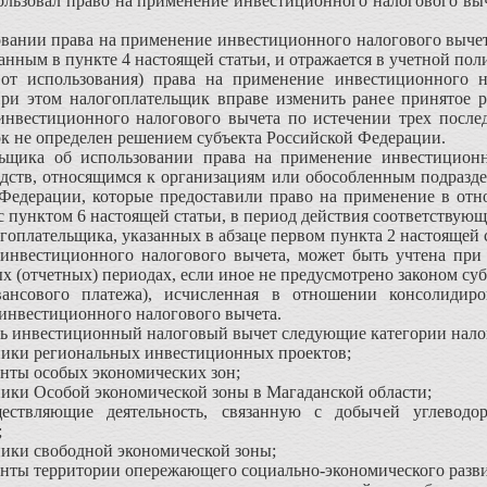
льзовал право на применение инвестиционного налогового выче
овании права на применение инвестиционного налогового выче
анным в пункте 4 настоящей статьи, и отражается в учетной по
 от использования) права на применение инвестиционного н
При этом налогоплательщик вправе изменить ранее принятое р
инвестиционного налогового вычета по истечении трех после
ок не определен решением субъекта Российской Федерации.
ьщика об использовании права на применение инвестиционн
едств, относящимся к организациям или обособленным подразд
 Федерации, которые предоставили право на применение в отн
с пунктом 6 настоящей статьи, в период действия соответствующ
огоплательщика, указанных в абзаце первом пункта 2 настоящей
инвестиционного налогового вычета, может быть учтена при
 (отчетных) периодах, если иное не предусмотрено законом су
вансового платежа), исчисленная в отношении консолидир
инвестиционного налогового вычета.
ть инвестиционный налоговый вычет следующие категории нало
тники региональных инвестиционных проектов;
енты особых экономических зон;
тники Особой экономической зоны в Магаданской области;
ществляющие деятельность, связанную с добычей углевод
;
тники свободной экономической зоны;
денты территории опережающего социально-экономического разви