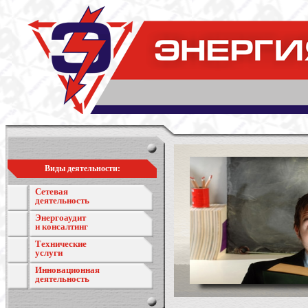
Виды деятельности:
Сетевая
деятельность
Энергоаудит
и консалтинг
Технические
услуги
Инновационная
деятельность