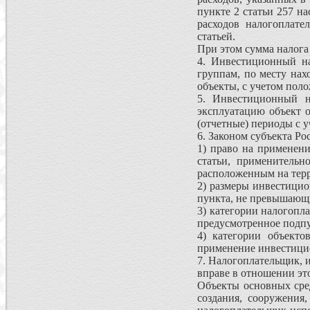
пункте 2 статьи 257 н
расходов налогоплате
статьей.
При этом сумма налога 
4. Инвестиционный на
группам, по месту нах
объекты, с учетом поло
5. Инвестиционный н
эксплуатацию объект о
(отчетные) периоды с 
6. Законом субъекта Р
1) право на применен
статьи, применительн
расположенным на терр
2) размеры инвестицио
пункта, не превышающи
3) категории налогопл
предусмотренное подпу
4) категории объекто
применение инвестицио
7. Налогоплательщик, 
вправе в отношении эт
Объекты основных сред
создания, сооружения