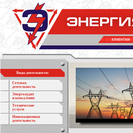
КЛИЕНТАМ
Виды деятельности:
Сетевая
деятельность
Энергоаудит
и консалтинг
Технические
услуги
Инновационная
деятельность