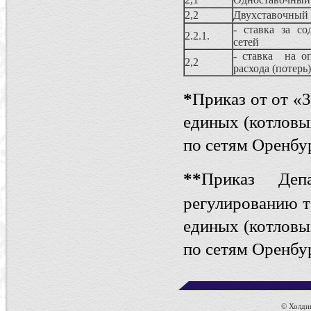
2,2
Двухставочный
- ставка за со
2.2.1.
сетей
- ставка на о
2,2
расхода (потерь
*
Приказ от от «
единых (котловы
по сетям Оренбу
*
*
Приказ Деп
регулированию 
единых (котловы
по сетям Оренбу
© Холдин