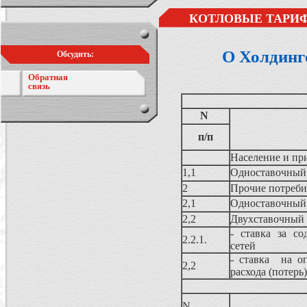
КОТЛОВЫЕ ТАРИФ
О Холдинг
Обсудить:
Обратная
связь
N
п/п
Население и пр
1,1
Одноставочный
2
Прочие потреби
2,1
Одноставочный
2,2
Двухставочный
- ставка за со
2.2.1.
сетей
- ставка на о
2,2
расхода (потерь
N