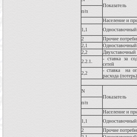
Показатель
п/п
Население и пр
1,1
Одноставочный
2
Прочие потреби
2,1
Одноставочный
2,2
Двухставочный
- ставка за со
2.2.1.
сетей
- ставка на о
2,2
расхода (потерь
N
Показатель
п/п
Население и пр
1,1
Одноставочный
2
Прочие потреби
2,1
Одноставочный