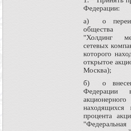
Федерации:
а) о переим
общества
"Холдинг ме
сетевых компан
которого нахо
открытое акцио
Москва);
б) о внесен
Федерации 
акционерно
находящихся 
процента акц
"Федеральн