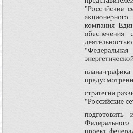
представител
"Российские с
акционерног
компания Един
обеспечения 
деятельность
"Федеральн
энергетической
плана-граф
предусмотренн
стратегии раз
"Российские се
подготовить 
Федеральног
проект федера