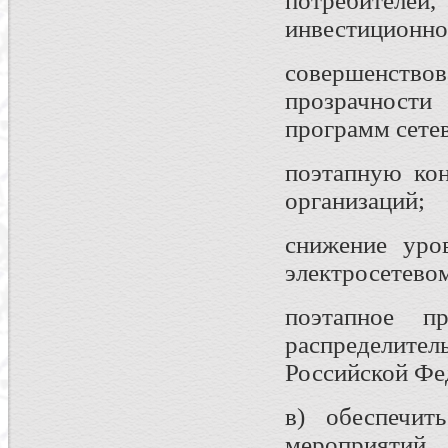
потребителе
инвестиционно
совершенст
прозрачност
программ сете
поэтапную ко
организаций;
снижение уро
электросетево
поэтапное п
распределит
Российской Фе
в) обеспечит
мероприяти