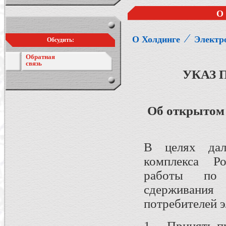
О
⁄
О Холдинге
Электр
Обсудить:
Обратная
связь
УКАЗ 
Об открытом 
В целях даль
комплекса Ро
работы по 
сдерживани
потребителей 
1. Принять пр