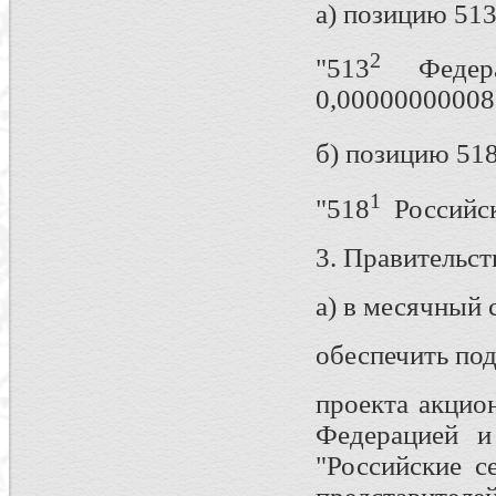
а) позицию 51
2
"513
Федера
0,00000000008"
б) позицию 51
1
"518
Российски
3. Правительс
а) в месячный 
обеспечить под
проекта акцио
Федерацией и
"Российские с