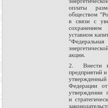
энергетическ
оплаты раз
обществом "Ро
в связи с ув
сохранением
уставном капи
"Федеральн
энергетическо
акции.
2. Внести в 
предприятий и
утвержденны
Федерации о
утверждении 
и стратегичес
законодательс