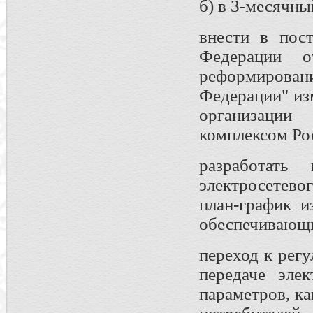
б) в 3-месячны
внести в пост
Федерации
реформирован
Федерации" из
организации
комплексом Ро
разработать
электросетево
план-график и
обеспечивающ
переход к рег
передаче эле
параметров, к