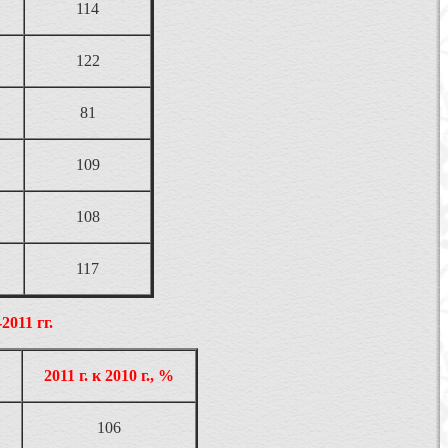
114
122
81
109
108
117
011 гг.
2011 г. к 2010 г., %
106