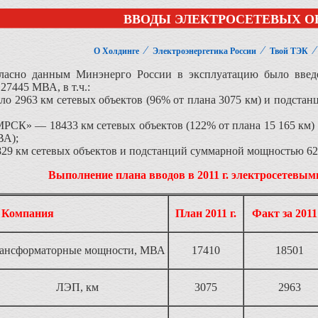
ВВОДЫ ЭЛЕКТРОСЕТЕВЫХ О
⁄
⁄
О Холдинге
Электроэнергетика России
Твой ТЭК
гласно данным Минэнерго России в эксплуатацию было введ
7445 МВА, в т.ч.:
о 2963 км сетевых объектов (96% от плана 3075 км) и подста
РСК» — 18433 км сетевых объектов (122% от плана 15 165 км
ВА);
829 км сетевых объектов и подстанций суммарной мощностью 6
Выполнение плана вводов в 2011 г. электросетевы
Компания
План 2011 г.
Факт за 2011 
рансформаторные мощности, МВА
17410
18501
ЛЭП, км
3075
2963