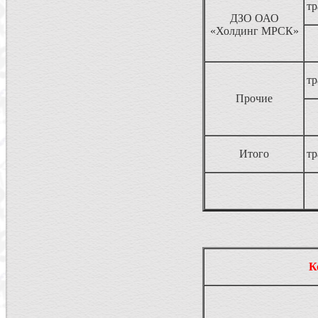
т
ДЗО ОАО
«Холдинг МРСК»
т
Прочие
Итого
т
К