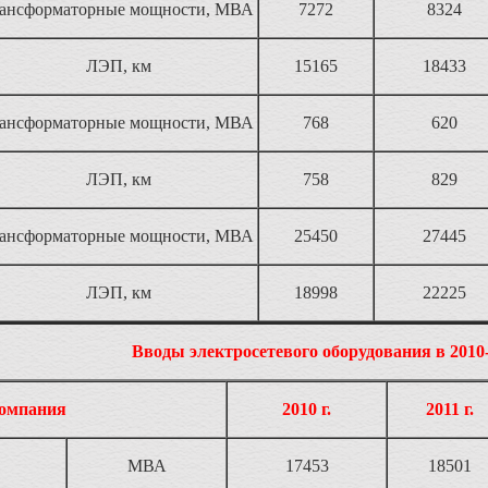
рансформаторные мощности, МВА
7272
8324
ЛЭП, км
15165
18433
рансформаторные мощности, МВА
768
620
ЛЭП, км
758
829
рансформаторные мощности, МВА
25450
27445
ЛЭП, км
18998
22225
Вводы электросетевого оборудования в 2010-2
омпания
2010 г.
2011 г.
МВА
17453
18501