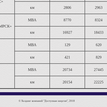
С»
км
2806
2963
МВА
8770
8324
 МРСК»
км
16927
18433
МВА
129
620
км
421
829
МВА
20734
27445
км
20154
22225
© Холдинг компаний "Доступная энергия", 2018