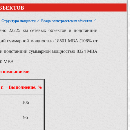
БЪЕКТОВ
⁄
⁄
⁄
Структура мощности
Вводы электросетевых объектов
ено 22225 км сетевых объектов и подстанций
нций суммарной мощностью 18501 МВА (106% от
) и подстанций суммарной мощностью 8324 МВА
20 МВА.
ми компаниями
г.
Выполнение, %
106
96