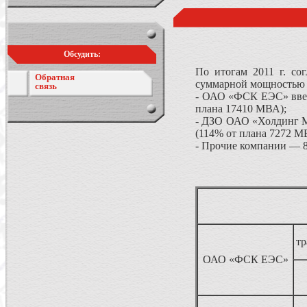
Обсудить:
По итогам 2011 г. со
Обратная
суммарной мощностью 2
связь
- ОАО «ФСК ЕЭС» ввел
плана 17410 МВА);
- ДЗО ОАО «Холдинг М
(114% от плана 7272 М
- Прочие компании — 
т
ОАО «ФСК ЕЭС»