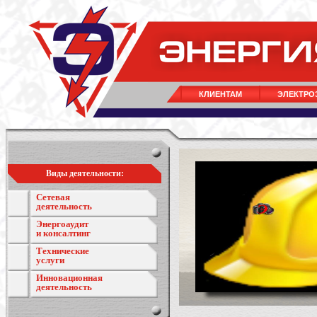
КЛИЕНТАМ
ЭЛЕКТРО
Виды деятельности:
Сетевая
деятельность
Энергоаудит
и консалтинг
Технические
услуги
Инновационная
деятельность