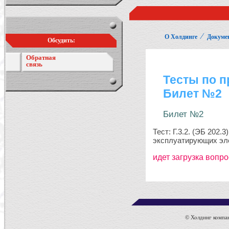
⁄
О Холдинге
Докуме
Обсудить:
Обратная
связь
© Холдинг компан