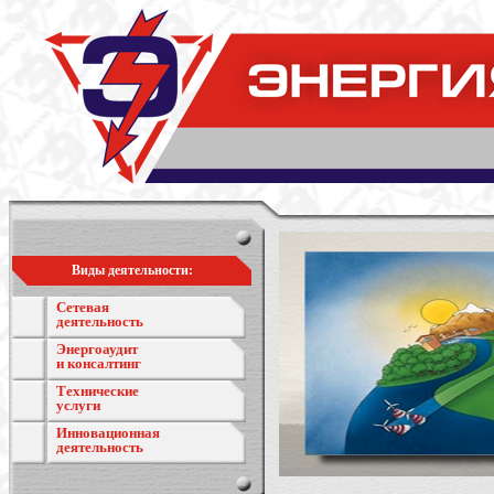
Виды деятельности:
Сетевая
деятельность
Энергоаудит
и консалтинг
Технические
услуги
Инновационная
деятельность