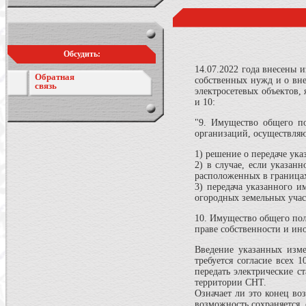
Обсудить:
14.07.2022 года внесены 
Обратная
собственных нужд и о вне
связь
электросетевых объектов,
и 10:
"9. Имущество общего по
организаций, осуществляю
1) решение о передаче ук
2) в случае, если указа
расположенных в границах
3) передача указанного и
огородных земельных учас
10. Имущество общего пол
праве собственности и ин
Введение указанных изме
требуется согласие всех 
передать электрические с
территории СНТ.
Означает ли это конец во
возможность сохраняется,