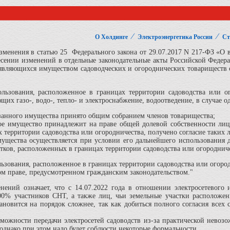
⁄
⁄
О Холдинге
Электроэнергетика России
Ст
изменения в статью 25 Федерального закона от 29.07.2017 N 217-ФЗ «О 
сении изменений в отдельные законодательные акты Российской Федера
 являющихся имуществом садоводческих и огороднических товариществ 
льзования, расположенное в границах территории садоводства или ог
щих газо-, водо-, тепло- и электроснабжение, водоотведение, в случае
азанного имущества принято общим собранием членов товарищества;
нное имущество принадлежит на праве общей долевой собственности ли
 территории садоводства или огородничества, получено согласие таких 
мущества осуществляется при условии его дальнейшего использования 
тков, расположенных в границах территории садоводства или огородниче
ьзования, расположенное в границах территории садоводства или огоро
ом праве, предусмотренном гражданским законодательством."
нений означает, что с 14.07.2022 года в отношении электросетевого
100% участников СНТ, а также лиц, чьи земельные участки расположен
тановится на порядок сложнее, так как добиться полного согласия всех
зможности передачи электросетей садоводств из-за практической невоз
 однако при этом надо будет соблюсти некоторые формальности.