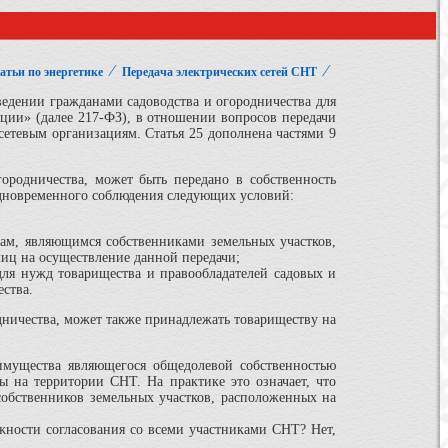
⁄
⁄
атьи по энергетике
Передача электрических сетей СНТ
ведении гражданами садоводства и огородничества для
ции» (далее 217-ФЗ), в отношении вопросов передачи
сетевым организациям. Статья 25 дополнена частями 9
ородничества, может быть передано в собственность
 одновременного соблюдения следующих условий:
цам, являющимся собственниками земельных участков,
лиц на осуществление данной передачи;
для нужд товарищества и правообладателей садовых и
ства.
дничества, может также принадлежать товариществу на
 имущества являющегося общедолевой собственностью
ы на территории СНТ. На практике это означает, что
 собственников земельных участков, расположенных на
ожности согласования со всеми участниками СНТ? Нет,