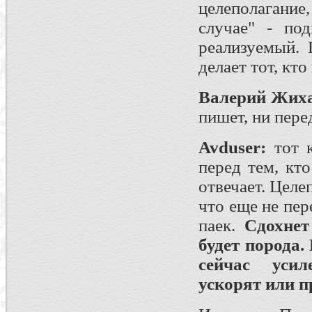
целеполагание
случае" - по
реализуемый. 
делает тот, кто
Валерий Жих
пишет, ни перед
Avduser
:
тот 
перед тем, кт
отвечает. Целе
что еще не пер
паек.
Сдохнет
будет порода.
сейчас усил
ускорят или 