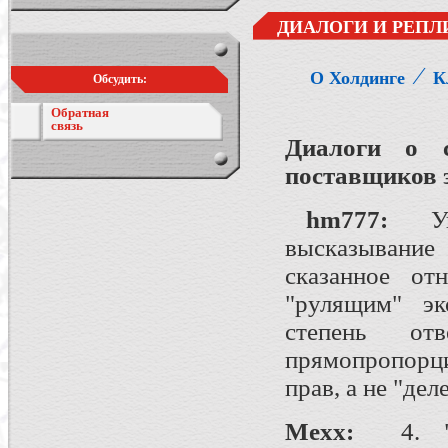
ДИАЛОГИ И РЕПЛ
⁄
О Холдинге
К
Обсудить:
Обратная
связь
Диалоги о 
поставщиков 
hm777
:
У
высказывание
сказанное от
"рулящим" эк
степень отв
прямопропорц
прав, а не "де
Mexx:
4. "ес