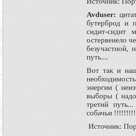
Источник: Пор
Avduser
:
цита
бутерброд и п
сидит-сидит 
остервенело че
безучастной, 
путь....
Вот так и наш
необходимост
энергии ( неи
выборы ( надо
третий путь..
собачьи !!!!!!!!!
Источник: Пор