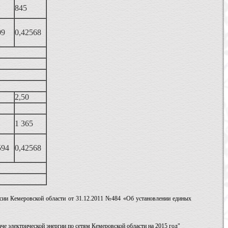
845
09
0,42568
2,50
1 365
594
0,42568
ссии Кемеровской области от 31.12.2011 №484 «Об установлении единых
че электрической энергии по сетям Кемеровской области на 2015 год
"