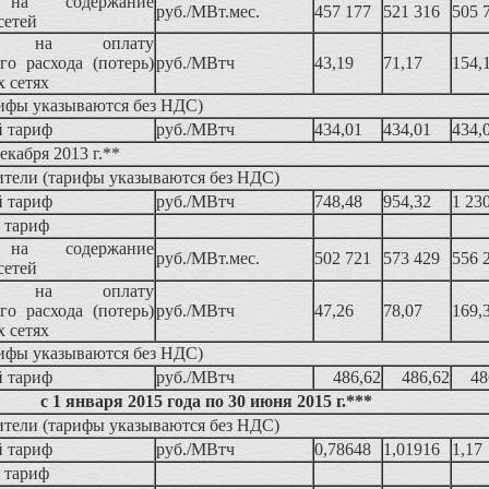
на содержание
руб./МВт.мес.
457 177
521 316
505 
сетей
а на оплату
го расхода (потерь)
руб./МВтч
43,19
71,17
154,
х сетях
рифы указываются без НДС)
 тариф
руб./МВтч
434,01
434,01
434,
декабря 2013 г.**
ители (тарифы указываются без НДС)
 тариф
руб./МВтч
748,48
954,32
1 23
 тариф
на содержание
руб./МВт.мес.
502 721
573 429
556 
сетей
а на оплату
го расхода (потерь)
руб./МВтч
47,26
78,07
169,
х сетях
рифы указываются без НДС)
 тариф
руб./МВтч
486,62
486,62
48
с 1 января 2015 года по 30 июня 2015 г.***
ители (тарифы указываются без НДС)
 тариф
руб./МВтч
0,78648
1,01916
1,17
 тариф