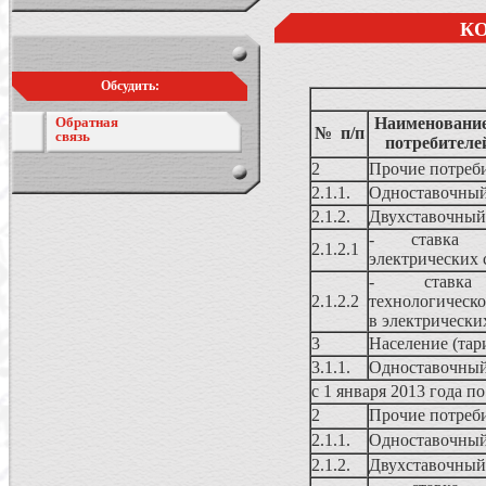
К
Обсудить:
Обратная
Наименование
№ п/п
связь
потребителе
2
Прочие потреб
2.1.1.
Одноставочный
2.1.2.
Двухставочный
- ставка 
2.1.2.1
электрических 
- ставк
2.1.2.2
технологическо
в электрически
3
Население (та
3.1.1.
Одноставочный
с 1 января 2013 года по
2
Прочие потреб
2.1.1.
Одноставочный
2.1.2.
Двухставочный