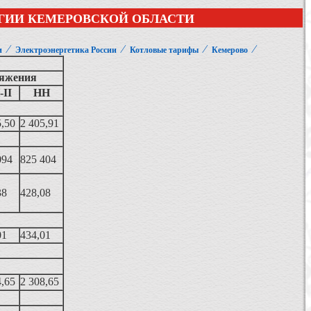
РГИИ КЕМЕРОВСКОЙ ОБЛАСТИ
⁄
⁄
⁄
⁄
и
Электроэнергетика России
Котловые тарифы
Кемерово
яжения
-II
НН
5,50
2 405,91
094
825 404
38
428,08
01
434,01
4,65
2 308,65