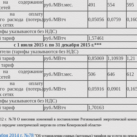
на содержание
руб./МВт.мес.
491
554
595
сетей
а на оплату
го расхода (потерь)
руб./МВтч
0,05056
0,0759
0,16
х сетях
рифы указываются без НДС)
 тариф
руб./МВтч
1,57461
с 1 июля 2015 г. по 31 декабря 2015 г.***
ители (тарифы указываются без НДС)
 тариф
руб./МВтч
0,85069
1,10939
1,21
 тариф
на содержание
руб./МВт.мес.
506
646
612
сетей
а на оплату
го расхода (потерь)
руб./МВтч
0,05916
0,0901
0,16
х сетях
рифы указываются без НДС)
 тариф
руб./МВтч
1,70163
012 г. №78 О внесении изменений в постановление Региональной энергетической коми
о передаче электрической энергии по сетям Кемеровской области»
абря 2014 г. №78
"Об установлении единых (котловых) тарифов на услуги по переда