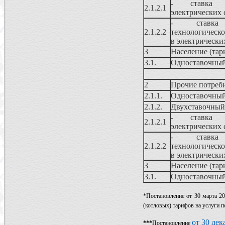
- ставка 
2.1.2.1
электрических 
- ставк
2.1.2.2
технологическо
в электрически
3
Население (та
3.1.
Одноставочный
2
Прочие потреб
2.1.1.
Одноставочный
2.1.2.
Двухставочный
- ставка 
2.1.2.1
электрических 
- ставк
2.1.2.2
технологическо
в электрически
3
Население (та
3.1.
Одноставочный
*Постановление от 30 марта 2
(котловых) тарифов на услуги п
от 30 дек
***
Постановление