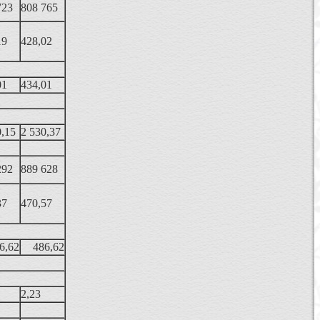
723
808 765
19
428,02
01
434,01
0,15
2 530,37
292
889 628
37
470,57
6,62
486,62
2,23