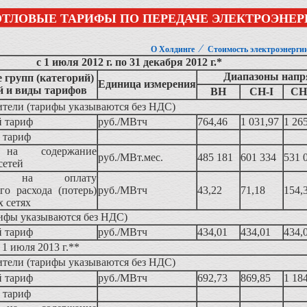
ОТЛОВЫЕ ТАРИФЫ ПО ПЕРЕДАЧЕ ЭЛЕКТРОЭНЕ
⁄
О Холдинге
Стоимость электроэнерги
с 1 июля 2012 г. по 31 декабря 2012 г.*
Диапазоны напр
 групп (категорий)
Единица измерения
й и виды тарифов
ВН
СН-I
СН
ители (тарифы указываются без НДС)
 тариф
руб./МВтч
764,46
1 031,97
1 26
 тариф
на содержание
руб./МВт.мес.
485 181
601 334
531 
сетей
а на оплату
го расхода (потерь)
руб./МВтч
43,22
71,18
154,
х сетях
рифы указываются без НДС)
 тариф
руб./МВтч
434,01
434,01
434,
 1 июля 2013 г.**
ители (тарифы указываются без НДС)
 тариф
руб./МВтч
692,73
869,85
1 18
 тариф