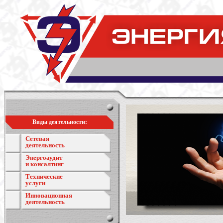
Виды деятельности:
Сетевая
деятельность
Энергоаудит
и консалтинг
Технические
услуги
Инновационная
деятельность