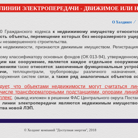
ЛИНИИ ЭЛЕКТРОПЕРЕДАЧИ - ДВИЖИМОЕ ИЛИ
⁄
О Холдинге
30 Гражданского кодекса
к недвижимому имуществу относится
 есть объекты, перемещение которых без несоразмерного ущер
ы незавершенного строительства.
к недвижимости, признаются движимым имуществом. Регистрация 
му классификатору основных фондов (ОК 013-94), утвержденному
им как сооружение, является каждое отдельное сооружен
ужениям
также
относятся
:
законченные функциональные устрой
чи,
теплоцентрали, трубопроводы различного назначения
оружения систем связи,
а также ряд аналогичных объектов 
дует, что объектами недвижимости могут считаться ли
 числе трансформаторными подстанциями, опорами линий
плекс
. (вывод изложен в решении ФАС Центрального округа Постан
 линии электропередачи являются недвижимым имуществом,
тва новой ЛЭП.
© Холдинг компаний "Доступная энергия", 2018