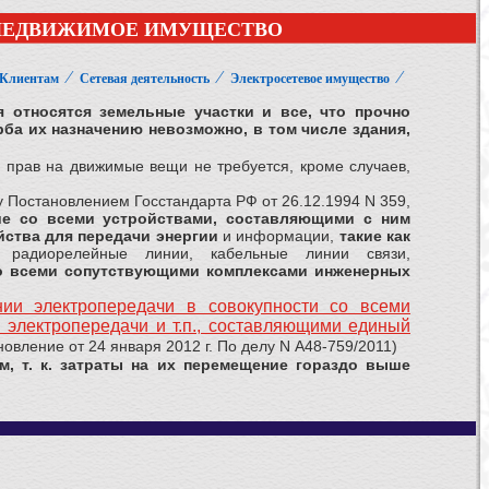
 НЕДВИЖИМОЕ ИМУЩЕСТВО
⁄
⁄
⁄
Клиентам
Сетевая деятельность
Электросетевое имущество
 относятся земельные участки и все, что прочно
ба их назначению невозможно, в том числе здания,
прав на движимые вещи не требуется, кроме случаев,
 Постановлением Госстандарта РФ от 26.12.1994 N 359,
ие со всеми устройствами, составляющими с ним
ства для передачи энергии
и информации,
такие как
, радиорелейные линии, кабельные линии связи,
со всеми сопутствующими комплексами инженерных
нии электропередачи в совокупности со всеми
 электропередачи и т.п., составляющими единый
овление от 24 января 2012 г. По делу N А48-759/2011)
 т. к. затраты на их перемещение гораздо выше