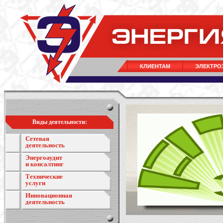
КЛИЕНТАМ
ЭЛЕКТРО
Виды деятельности:
Сетевая
деятельность
Энергоаудит
и консалтинг
Технические
услуги
Инновационная
деятельность