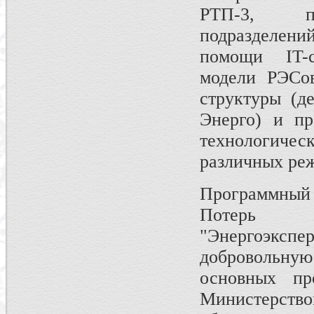
РТП-3, поз
подразделений
помощи IT-с
модели РЭСо
структуры (д
Энерго) и пр
технологич
различных реж
Программный
Потерь 
"Энерго
добровольну
основных пр
Министерст