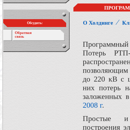
ПРОГРАМ
⁄
О Холдинге
Кл
Обсудить:
Обратная
связь
Программный 
Потерь РТП-
распростра
позволяющим м
до 220 кВ с 
них потерь н
заложенных 
2008 г
.
Простые и 
построения эл