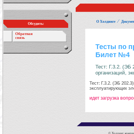
⁄
О Холдинге
Докуме
Обсудить:
Обратная
связь
© Холдинг компан