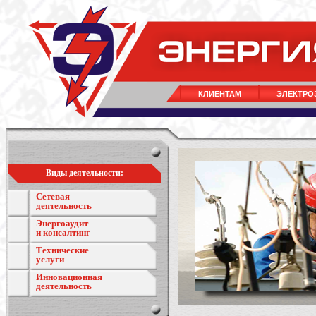
КЛИЕНТАМ
ЭЛЕКТРО
Виды деятельности:
Сетевая
деятельность
Энергоаудит
и консалтинг
Технические
услуги
Инновационная
деятельность