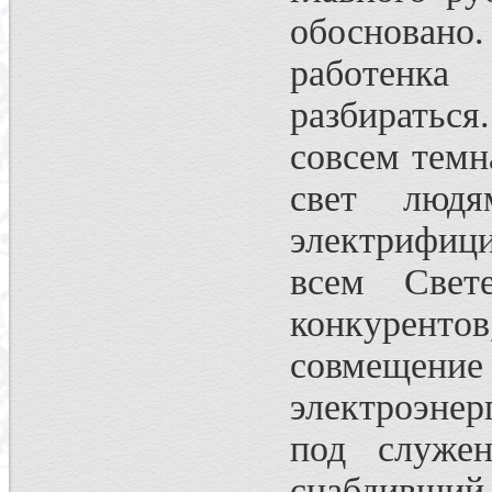
обосновано
работенк
разбираться
совсем темн
свет людя
электрифици
всем Свет
конкуренто
совмещение 
электроэнерг
под служен
снабдивший