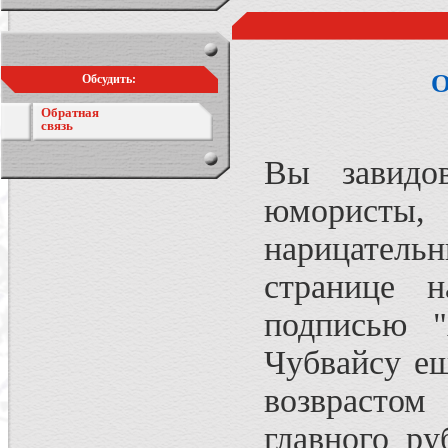
О
Обсудить:
Обратная
связь
Вы завидо
юмористы
нарицатель
странице н
подписью "
Чубвайсу е
возврасто
главного р