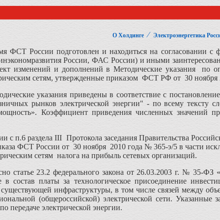
⁄
О Холдинге
Электроэнергетика Росс
СТ России подготовлен и находиться на согласовании с фе
инэкономразвития России, ФАС России) и иными заинтересо
кт изменений и дополнений в Методические указания по оп
рическим сетям, утвержденные приказом ФСТ РФ от 30 ноября 2
еские указания приведены в соответствие с постановлением
ничных рынков электрической энергии" - по всему тексту с
 мощность». Коэффициент приведения численных значений п
ии с п.6 раздела III Протокола заседания Правительства Россий
каза ФСТ России от 30 ноября 2010 года № 365-э/5 в части иск
рическим сетям налога на прибыль сетевых организаций.
статье 23.2 федерального закона от 26.03.2003 г. № 35-ФЗ «О
е в состав платы за технологическое присоединение инвест
 существующей инфраструктуры, в том числе связей между объ
иональной (общероссийской) электрической сети. Указанные з
по передаче электрической энергии.