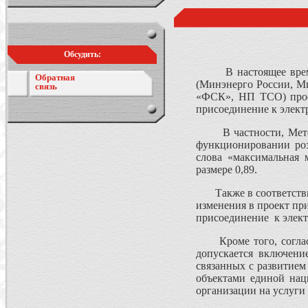
Обсудить:
В настоящее время Ф
Обратная
(Минэнерго России, М
связь
«ФСК», НП ТСО) прое
присоединение к элект
В частности, Методич
функционировании роз
слова «максимальная
размере 0,89.
Также в соответств
изменения в проект при
присоединение к элект
Кроме того, согласно 
допускается включени
связанных с развитием
объектами единой нац
организации на услуги 