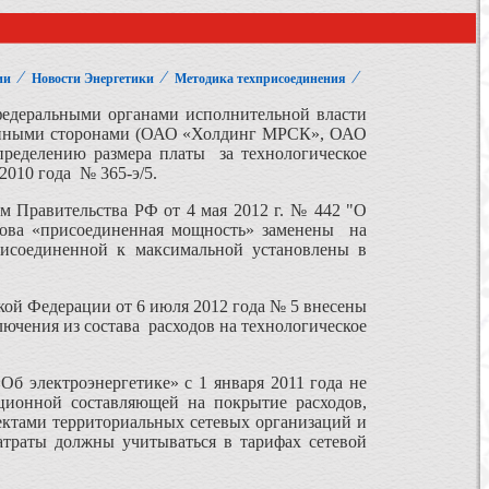
⁄
⁄
⁄
ии
Новости Энергетики
Методика техприсоединения
деральными органами исполнительной власти
ванными сторонами (ОАО «Холдинг МРСК», ОАО
ределению размера платы за технологическое
010 года № 365-э/5.
 Правительства РФ от 4 мая 2012 г. № 442 "О
лова «присоединенная мощность» заменены на
рисоединенной к максимальной установлены в
ской Федерации от 6 июля 2012 года № 5 внесены
лючения из состава расходов на технологическое
б электроэнергетике» с 1 января 2011 года не
иционной составляющей на покрытие расходов,
ектами территориальных сетевых организаций и
атраты должны учитываться в тарифах сетевой