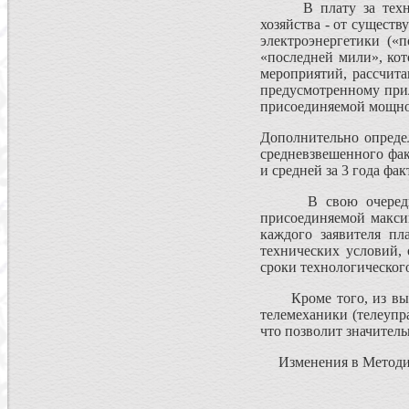
В плату за технолог
хозяйства - от сущест
электроэнергетики («
«последней мили», ко
мероприятий, рассчит
предусмотренному при
присоединяемой мощнос
Дополнительно определ
средневзвешенного фа
и средней за 3 года ф
В свою очередь, ут
присоединяемой макси
каждого заявителя пл
технических условий,
сроки технологическог
Кроме того, из вышеу
телемеханики (телеупр
что позволит значитель
Изменения в Методику 