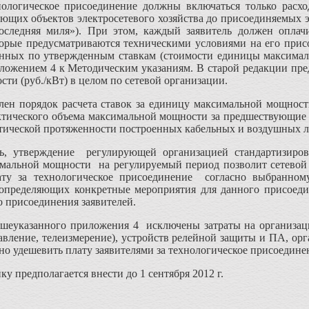
ическое присоединение должны включаться только расходы 
вующих объектов электросетевого хозяйства до присоединяемых
последняя миля»). При этом, каждый заявитель должен оплачи
торые предусматриваются техническими условиями на его прис
анных по утвержденным ставкам (стоимости единицы максималь
ложением 4 к Методическим указаниям. В старой редакции пре
ти (руб./кВт) в целом по сетевой организации.
ен порядок расчета ставок за единицу максимальной мощности
ктического объема максимальной мощности за предшествующие 
актической протяженности построенных кабельных и воздушных 
верждение регулирующей организацией стандартизирован
мальной мощности на регулируемый период позволит сетевой о
ату за технологическое присоединение согласно выбранном
 определяющих конкретные мероприятия для данного присоедин
о присоединения заявителей.
казанного приложения 4 исключены затраты на организацию
авление, телеизмерение), устройств релейной защиты и ПА, ор
но удешевить плату заявителями за технологическое присоедине
предполагается внести до 1 сентября 2012 г.