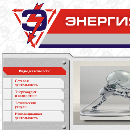
Виды деятельности:
Сетевая
деятельность
Энергоаудит
и консалтинг
Технические
услуги
Инновационная
деятельность