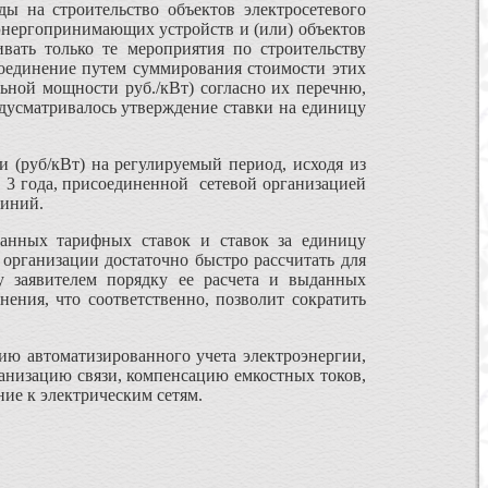
на строительство объектов электросетевого
 энергопринимающих устройств и (или) объектов
вать только те мероприятия по строительству
оединение путем суммирования стоимости этих
ной мощности руб./кВт) согласно их перечню,
дусматривалось утверждение ставки на единицу
 (руб/кВт) на регулируемый период, исходя из
3 года, присоединенной сетевой организацией
линий.
ных тарифных ставок и ставок за единицу
рганизации достаточно быстро рассчитать для
у заявителем порядку ее расчета и выданных
ения, что соответственно, позволит сократить
 автоматизированного учета электроэнергии,
ганизацию связи, компенсацию емкостных токов,
ние к электрическим сетям.