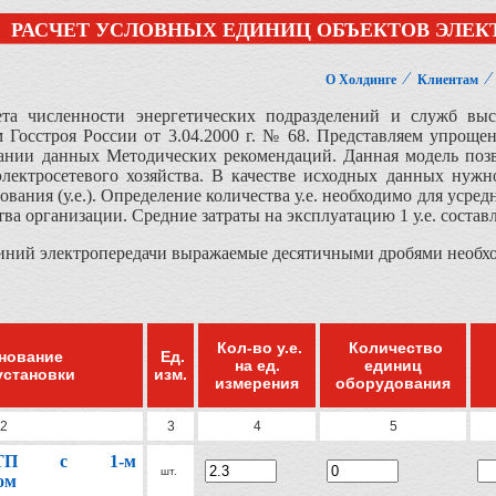
РАСЧЕТ УСЛОВНЫХ ЕДИНИЦ ОБЪЕКТОВ ЭЛЕК
⁄
О Холдинге
Клиентам
ета численности энергетических подразделений и служб в
 Госстроя России от 3.04.2000 г. № 68. Представляем упроще
ании данных Методических рекомендаций. Данная модель позв
электросетевого хозяйства. В качестве исходных данных нужн
ования (у.е.). Определение количества у.е. необходимо для усре
тва организации. Средние затраты на эксплуатацию 1 у.е. состав
ний электропередачи выражаемые десятичными дробями необходи
Кол-во у.е.
Количество
нование
Ед.
на ед.
единиц
установки
изм.
измерения
оборудования
2
3
4
5
 ТП с 1-м
шт.
ом