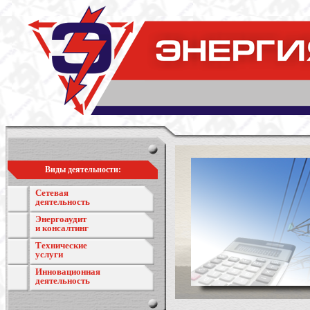
Виды деятельности:
Сетевая
деятельность
Энергоаудит
и консалтинг
Технические
услуги
Инновационная
деятельность