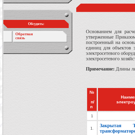
Обсудить:
Основанием для расч
Обратная
утверженные Приказом
связь
построенный на основ
единиц для объектов 
электросетевого оборуд
электросетевого хозяйс
Примечание:
Длины ли
№
Наиме
п/
электро
п
1
Закрытая
1.
трансформатор