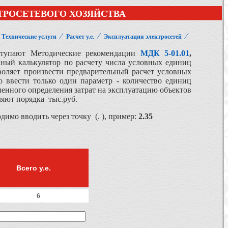
ТРОСЕТЕВОГО ХОЗЯЙСТВА
⁄
⁄
⁄
⁄
Технические услуги
Расчет у.е.
Эксплуатация электросетей
ыступают Методические рекомендации
МДК 5-01.01
,
нный калькулятор по расчету числа условных единиц
оляет произвести предварительный расчет условных
о ввести только один параметр - количество единиц
дненного определения затрат на эксплуатацию объектов
ляют порядка тыс.руб.
мо вводить через точку (. ), пример:
2.35
Всего у.е.
6