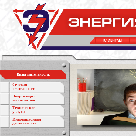
КЛИЕНТАМ
Виды деятельности:
Сетевая
деятельность
Энергоаудит
и консалтинг
Технические
услуги
Инновационная
деятельность