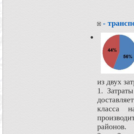
- трансп
из двух за
1. Затрат
доставляе
класса н
производи
районов.