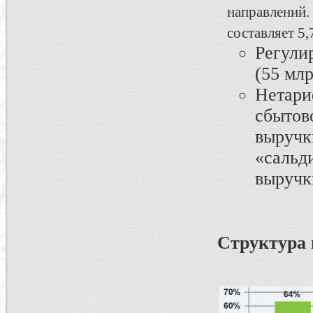
направлений
составляет 5,
Регули
(55 млр
Нетар
сбыто
выручк
«сальд
выручки
Структура 