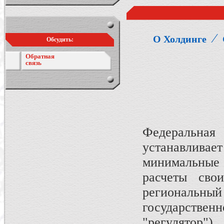
⁄
О Холдинге
Обсудить:
Обратная
связь
Федеральная
устанавлив
минимальные 
расчеты сво
региональный 
государствен
"регулятор")