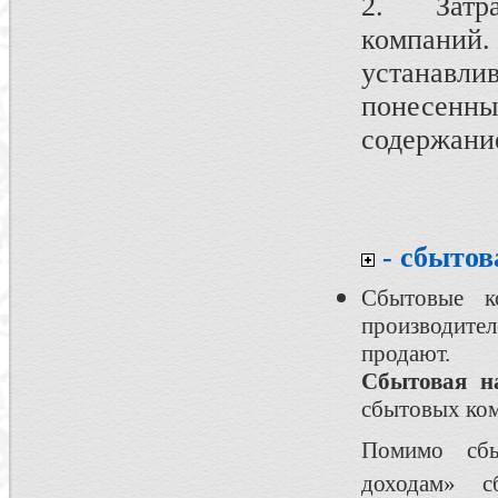
2. Затра
компаний.
устанавл
понесенн
содержание
- сбытов
Сбытовые к
производите
продают.
Сбытовая н
сбытовых ком
Помимо сбы
доходам» 