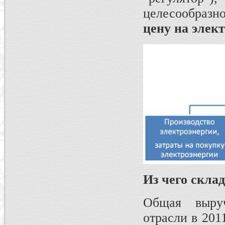
целесообраз
цену на элек
Из чего скла
Общая выруч
отрасли в 201