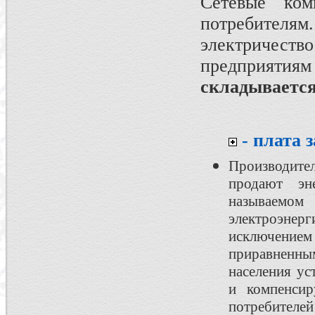
Сетевые ком
потребителям
электричеств
предприятия
складывается
- плата 
Производит
продают эн
называемом
электроэнерг
исключение
приравненн
населения ус
и компенсир
потребителей