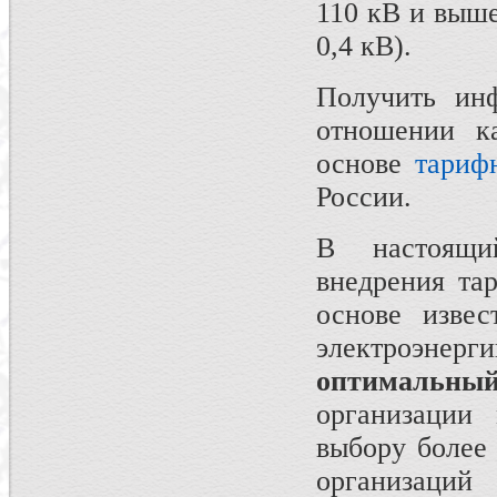
110 кВ и выше
0,4 кВ).
Получить ин
отношении к
основе
тариф
России.
В настоящи
внедрения та
основе изве
электроэнерг
оптимальны
организации 
выбору более
организа