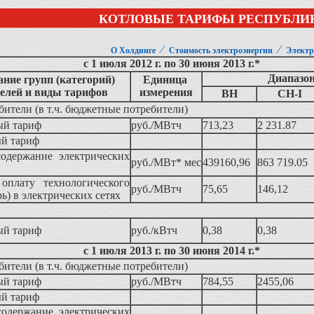
КОТЛОВЫЕ ТАРИФЫ РЕСПУБЛИ
⁄
⁄
О Холдинге
Стоимость электроэнергии
Электр
с 1 июля 2012 г. по 30 июня 2013 г.*
Диапазо
ние групп (категорий)
Единица
елей и виды тарифов
измерения
ВН
СН-I
ители (в т.ч. бюджетные потребители)
ый тариф
руб./МВтч
713,23
2 231.87
й тариф
содержание электрических
руб./МВт* мес
439160,96
863 719.05
оплату технологического
руб./МВтч
75,65
146,12
рь) в электрических сетях
ый тариф
руб./кВтч
0,38
0,38
с 1 июля 2013 г. по 30 июня 2014 г.*
ители (в т.ч. бюджетные потребители)
ый тариф
руб./МВтч
784,55
2455,06
й тариф
содержание электрических