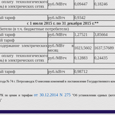
оплату технологического
руб./МВтч
0,09447
0,18246
рь) в электрических сетях
ый тариф
руб./кВтч
0,9342
с 1 июля 2015 г. по 31 декабря 2015 г.**
ители (в т.ч. бюджетные потребители)
ый тариф
руб./МВтч
1,27521
3,85664
й тариф
содержание электрических
руб./МВт в
1023,5602
1637,57689
месяц
оплату технологического
руб./МВтч
0,12883
0,24435
рь) в электрических сетях
ый тариф
руб./кВтч
0,98712
 года № 74 г. Петрозаводск О внесении изменений в постановление Государственного ко
от 30.12.2014 N 275
 РК по ценам и тарифам
"Об установлении единых (котл
д"