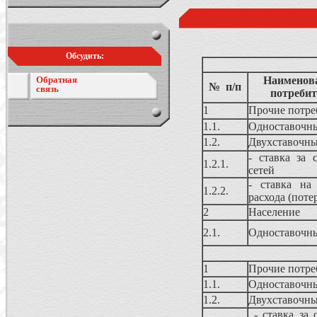
Обсудить:
Обратная
Наименова
№ п/п
связь
потребит
1
Прочие потреб
1.1.
Одноставочн
1.2.
Двухставочны
- ставка за 
1.2.1.
сетей
- ставка на 
1.2.2.
расхода (поте
2
Население
2.1.
Одноставочн
1
Прочие потреб
1.1.
Одноставочн
1.2.
Двухставочны
- ставка за 