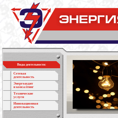
Виды деятельности:
Сетевая
деятельность
Энергоаудит
и консалтинг
Технические
услуги
Инновационная
деятельность