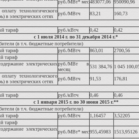
руб./МВт* мес
483077,06
950090,96
оплату технологического
руб./МВтч
83,21
160,73
рь) в электрических сетях
ый тариф
руб./кВтч
0,42
0,42
с 1 июля 2014 г. по 31 декабря 2014 г.*
ители (в т.ч. бюджетные потребители)
ый тариф
руб./МВтч
863,01
2700,56
й тариф
содержание электрических
руб./МВт в
531 384,76
1 045 100,0
месяц
оплату технологического
руб./МВтч
91,53
176,81
рь) в электрических сетях
ый тариф
руб./кВтч
0,46
0,46
с 1 января 2015 г. по 30 июня 2015 г.**
ители (в т.ч. бюджетные потребители)
ый тариф
руб./МВтч
1,16457
3,52205
й тариф
содержание электрических
руб./МВт* мес
955,45983
1513,95126