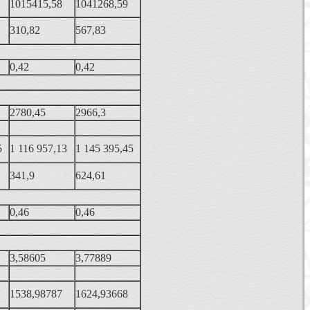
1015415,58
1041268,59
310,82
567,83
0,42
0,42
2780,45
2966,3
5
1 116 957,13
1 145 395,45
341,9
624,61
0,46
0,46
3,58605
3,77889
1538,98787
1624,93668