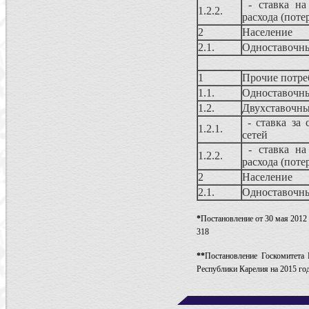
- ставка на 
1.2.2.
расхода (поте
2
Население
2.1.
Одноставочн
1
Прочие потреб
1.1.
Одноставочн
1.2.
Двухставочны
- ставка за 
1.2.1.
сетей
- ставка на 
1.2.2.
расхода (поте
2
Население
2.1.
Одноставочн
*
Постановление от 30 мая 2012
318
*
*
Постановление Госкомитета
Республики Карелия на 2015 го