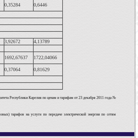
0,35284
0,6446
3,92672
4,13789
1692,67637
1722,04066
0,37064
0,81629
митета Республики Карелия по ценам и тарифам от 23 декабря 2011 года №
овых) тарифов на услуги по передаче электрической энергии по сетям