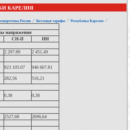
КИ КАРЕЛИЯ
⁄
⁄
⁄
оэнергетика России
Котловые тарифы
Республика Карелия
ны напряжения
СН-II
НН
2 297.89
2 451.49
923 105.07
946 607.81
282,56
516,21
0,38
0,38
2527,68
2696,64