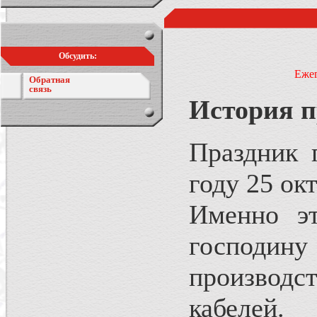
Обсудить:
Ежег
Обратная
связь
История п
Праздник 
году 25 окт
Именно эт
господин
производс
кабелей.