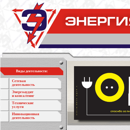
Виды деятельности:
Сетевая
деятельность
Энергоаудит
и консалтинг
Технические
услуги
Инновационная
деятельность