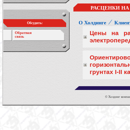
РАСЦЕНКИ НА
⁄
О Холдинге
Клиен
Обсудить:
Цены на ра
Обратная
связь
электропере
Ориентиро
горизонтал
грунтах I-II
© Холдинг компан