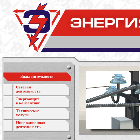
Виды деятельности:
Сетевая
деятельность
Энергоаудит
и консалтинг
Технические
услуги
Инновационная
деятельность