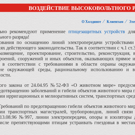
ВОЗДЕЙСТВИЕ ВЫСОКОВОЛЬТНОГО Р
⁄
⁄
О Холдинге
Клиентам
Эле
льно рекомендуют применение
птицезащитных устройств
для
ьного разряда!
ования по оснащению линий электропередачи устройствам
х действующего законодательства. Так в соответствии с ч.1 ст
змещение, проектирование, строительство, реконструкция, 
троений, сооружений и иных объектов, оказывающих прямое 
ся в соответствии с требованиями в области охраны окруж
не окружающей среды, рациональному использованию и во
ости.
ого закона от 24.04.95 №52-ФЗ «О животном мире» предусм
дотвращению заболеваний и гибели объектов животного мира п
ции ирригационных и мелиоративных систем, транспортных средс
 Требований по предотвращению гибели объектов животного ми
ии транспортных магистралей, трубопроводов, линий связи
 13.08.96 №997, линии электропередачи, опоры и изолятор
числе препятствующими птицам устраивать гнездовья в мест