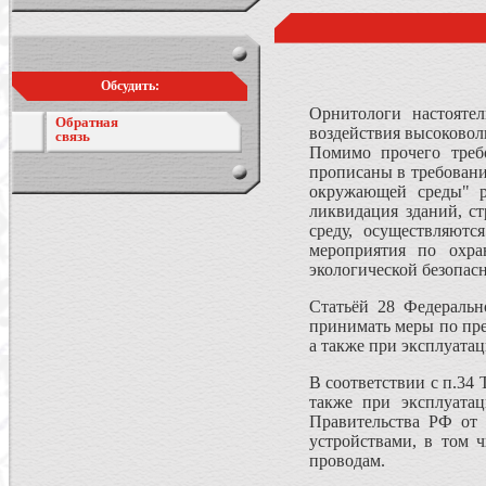
Обсудить:
Орнитологи настояте
Обратная
воздействия высоковол
связь
Помимо прочего треб
прописаны в требования
окружающей среды" ра
ликвидация зданий, с
среду, осуществляют
мероприятия по охра
экологической безопасн
Статьёй 28 Федеральн
принимать меры по пре
а также при эксплуата
В соответствии с п.34
также при эксплуатац
Правительства РФ от
устройствами, в том 
проводам.