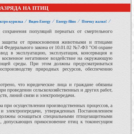
АЗРЯДА НА ПТИЦ
⁄
⁄
⁄
⁄
ктро-курилка
Видео-Energy
Energy-films
Птичку жалко!
 сохранения популяций пернатых от смертельного
и защиты от прикосновения животными и птицами
.34 Федерального закона от 10.01.02 №7-ФЗ "Об охране
ввод в эксплуатацию, эксплуатация, консервация и
и косвенное негативное воздействие на окружающую
ающей среды. При этом должны предусматриваться
спроизводству природных ресурсов, обеспечению
отрено, что юридические лица и граждане обязаны
ри проведении сельскохозяйственных и других работ,
тв, линий связи и электропередачи.
ра при осуществлении производственных процессов, а
 и электропередачи, утвержденных Постановлением
ы должны оснащаться специальными птицезащитными
ах, допускающих прикосновение птиц к токонесущим