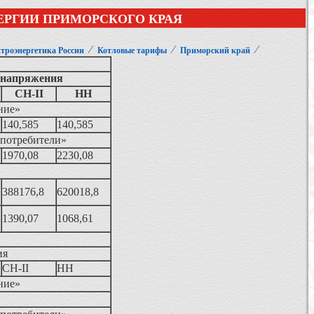
ЕРГИИ ПРИМОРСКОГО КРАЯ
⁄
⁄
⁄
троэнергетика России
Котловые тарифы
Приморский край
 напряжения
СН-II
НН
ние»
140,585
140,585
 потребители»
1970,08
2230,08
388176,8
620018,8
1390,07
1068,61
ия
СН-II
НН
ние»