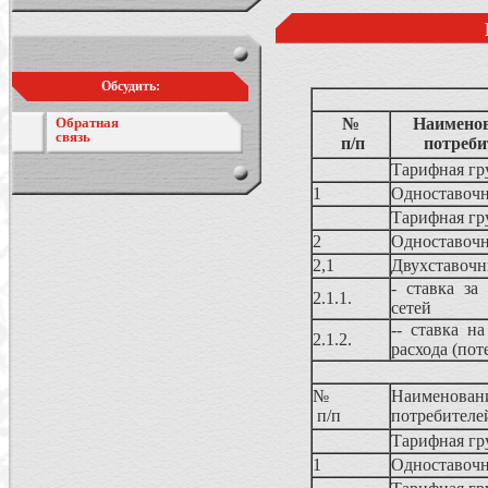
Обсудить:
Обратная
№
Наименов
связь
п/п
потреби
Тарифная гр
1
Одноставоч
Тарифная гр
2
Одноставоч
2,1
Двухставочн
- ставка за
2.1.1.
сетей
-- ставка н
2.1.2.
расхода (пот
№
Наименова
п/п
потребителе
Тарифная гр
1
Одноставоч