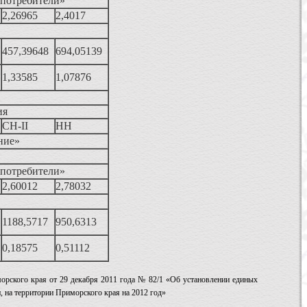
 потребители»
2,26965
2,4017
457,39648
694,05139
1,33585
1,07876
ия
СН-II
НН
ние»
 потребители»
2,60012
2,78032
1188,5717
950,6313
0,18575
0,51112
морского края от 29 декабря 2011 года № 82/1 «Об установлении единых
, на территории Приморского края на 2012 год»