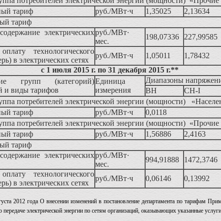
уппа потребителей электрической энергии (мощности) «Прочие
ный тариф
руб./МВт·ч
1,35025
2,13634
ый тариф
 содержание электрических
руб./МВт·
198,07336
227,99585
мес.
а оплату технологического
руб./МВт·ч
1,05011
1,78432
ерь) в электрических сетях
с 1 июля 2015 г. по 31 декабря 2015 г.**
Диапазоны напряжен
ние групп (категорий)
Единица
й и виды тарифов
измерения
ВН
СН-I
уппа потребителей электрической энергии (мощности) «Населе
ный тариф
руб./МВт·ч
0,0118
уппа потребителей электрической энергии (мощности) «Прочие
ный тариф
руб./МВт·ч
1,56886
2,4163
ый тариф
 содержание электрических
руб./МВт·
994,91888
1472,3746
мес.
а оплату технологического
руб./МВт·ч
0,06146
0,13992
ерь) в электрических сетях
уста 2012 года О внесении изменений в постановление департамента по тарифам При
о передаче электрической энергии по сетям организаций, оказывающих указанные услуги