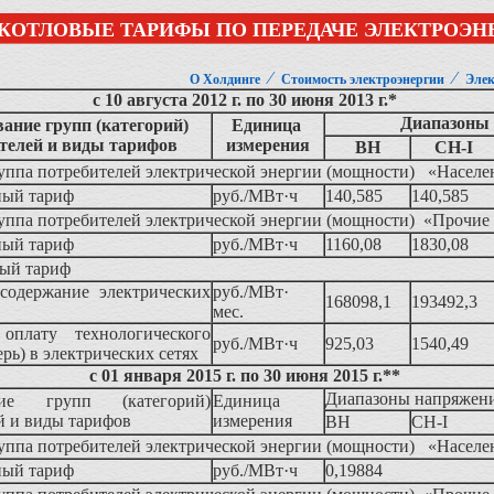
КОТЛОВЫЕ ТАРИФЫ ПО ПЕРЕДАЧЕ ЭЛЕКТРОЭН
⁄
⁄
О Холдинге
Стоимость электроэнергии
Элек
с 10 августа 2012 г. по 30 июня 2013 г.*
Диапазоны
ание групп (категорий)
Единица
телей и виды тарифов
измерения
ВН
СН-I
уппа потребителей электрической энергии (мощности) «Населе
ный тариф
руб./МВт·ч
140,585
140,585
уппа потребителей электрической энергии (мощности) «Прочие
ный тариф
руб./МВт·ч
1160,08
1830,08
ый тариф
 содержание электрических
руб./МВт·
168098,1
193492,3
мес.
а оплату технологического
руб./МВт·ч
925,03
1540,49
ерь) в электрических сетях
с 01 января 2015 г. по 30 июня 2015 г.**
Диапазоны напряжен
ние групп (категорий)
Единица
й и виды тарифов
измерения
ВН
СН-I
уппа потребителей электрической энергии (мощности) «Населе
ный тариф
руб./МВт·ч
0,19884