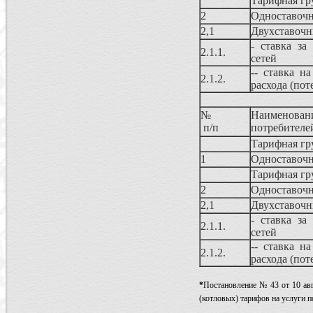
Тарифная гр
2
Одноставоч
2,1
Двухставочн
- ставка за
2.1.1.
сетей
-- ставка н
2.1.2.
расхода (пот
№
Наименова
п/п
потребителе
Тарифная гр
1
Одноставоч
Тарифная гр
2
Одноставоч
2,1
Двухставочн
- ставка за
2.1.1.
сетей
-- ставка н
2.1.2.
расхода (пот
*
Постановление № 43 от 10 авг
(котловых) тарифов на услуги п