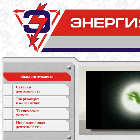
Виды деятельности:
Сетевая
деятельность
Энергоаудит
и консалтинг
Технические
услуги
Инновационная
деятельность