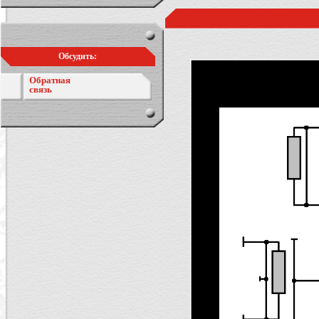
Обсудить:
Обратная
связь