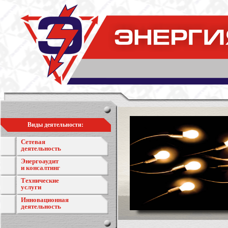
Виды деятельности:
Сетевая
деятельность
Энергоаудит
и консалтинг
Технические
услуги
Инновационная
деятельность