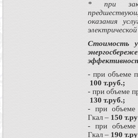
* при зак
предшествующ
оказания усл
электрической 
Стоимость у
энергосбере
эффективност
- при объеме 
100 т.руб.;
- при объеме 
130 т.руб.;
- при объеме
Гкал –
150 т.ру
- при объеме
Гкал –
190 т.ру