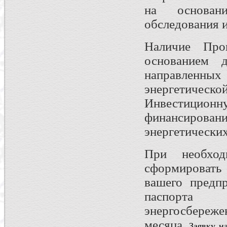
на основани
обследования 
Наличие Прог
основанием д
направленных
энергетическо
Инвестицио
финансировани
энергетических
При необход
сформировать
вашего предпр
паспорта
энергосбере
месяца.
Заявку н