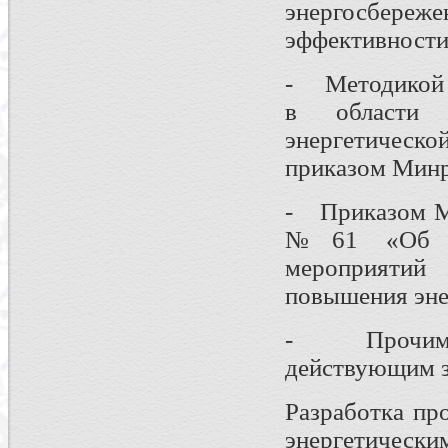
энергосбереж
эффективности
- Методикой р
в области 
энергетичес
приказом Минр
- Приказом Ми
№61 «Об ут
мероприятий
повышения эне
- Прочими 
действующим з
Разработка пр
энергетически