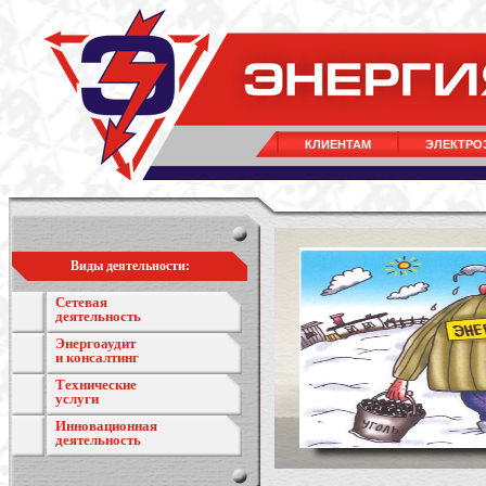
КЛИЕНТАМ
ЭЛЕКТРО
Виды деятельности:
Сетевая
деятельность
Энергоаудит
и консалтинг
Технические
услуги
Инновационная
деятельность