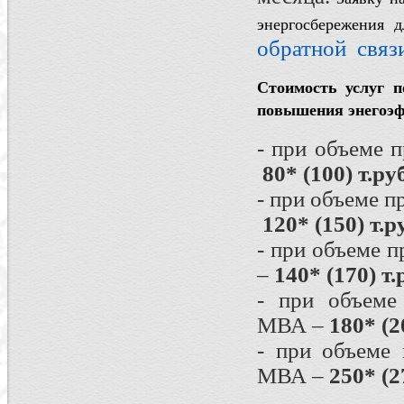
энергосбережения 
обратной связ
Стоимость услуг 
повышения энегоэф
- при объеме 
80* (100) т.руб
- при объеме 
120* (150) т.р
- при объеме 
–
140* (170) т.
- при объеме
МВА –
180* (2
- при объеме
МВА –
250* (2