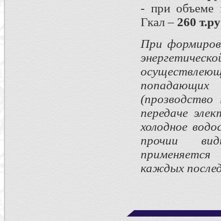
- при объеме
Гкал –
260 т.ру
При формиров
энергетическ
осуществлеющ
попадающих п
(прозводство 
передаче элек
холодное водо
прочии вид
применяетс
каждых послед