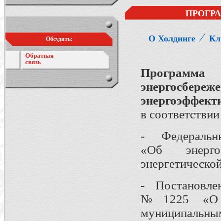
ПРОГР
⁄
О Холдинге
Кл
Обсудить:
Обратная
связь
Программ
энергос
энергоэффект
в соответствии 
- Федеральны
«Об энерг
энергетическо
- Постановлен
№1225 «О т
муниципал