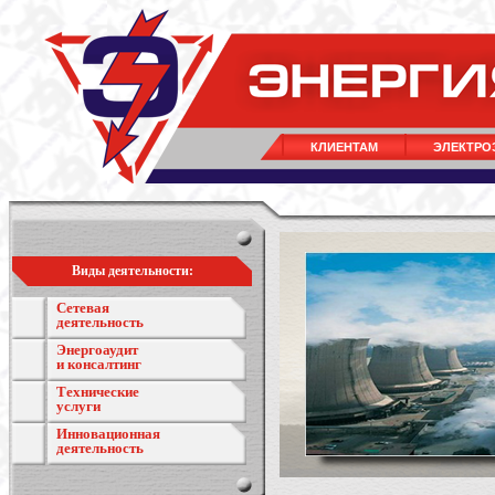
КЛИЕНТАМ
ЭЛЕКТРО
Виды деятельности:
Сетевая
деятельность
Энергоаудит
и консалтинг
Технические
услуги
Инновационная
деятельность