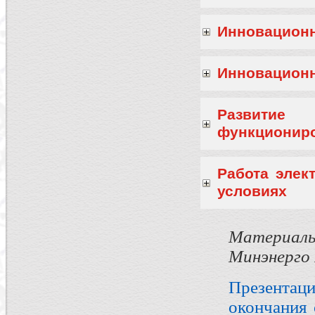
Инновационн
Инновационн
Развити
функциониро
Работа элек
условиях
Материалы
Минэнерго
Презента
окончания 