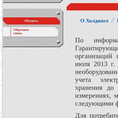
⁄
О Холдинге
Обсудить:
Обратная
связь
По информа
Гарантирую
организаций 
июля 2013 г.
необорудован
учета элек
хранения до
измерениях, м
следующими ф
Для потребит