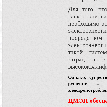
Для того, чт
электроэне
необходимо ор
электроэнер
посредством
электроэнерг
такой систе
затрат, а 
высококвалиф
Однако, существ
решение – о
электропотребле
ЦМЭП обеспе