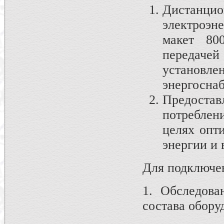
Дистанц
электроэн
макет 80
передаче
установ
энергосна
Предоста
потреблен
целях опт
энергии и 
Для подключе
1. Обследова
состава обору