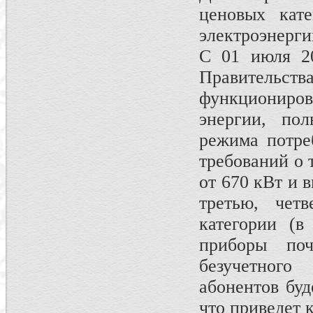
ценовых кате
электроэнерги
С 01 июля 20
Правительс
функциониров
энергии, по
режима потре
требований о 
от 670 кВт и 
третью, чет
категории (в
приборы по
безучетног
абонентов буд
что приведет 