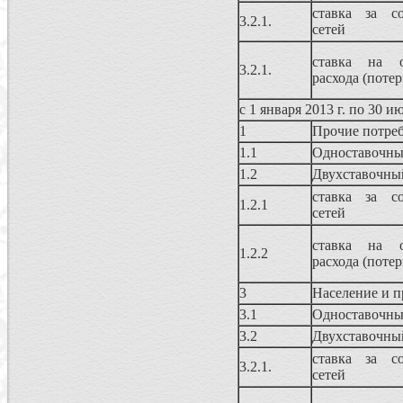
ставка за со
3.2.1.
сетей
ставка на о
3.2.1.
расхода (потер
с 1 января 2013 г. по 30 и
1
Прочие потре
1.1
Одноставочны
1.2
Двухставочны
ставка за со
1.2.1
сетей
ставка на о
1.2.2
расхода (потер
3
Население и п
3.1
Одноставочны
3.2
Двухставочны
ставка за со
3.2.1.
сетей