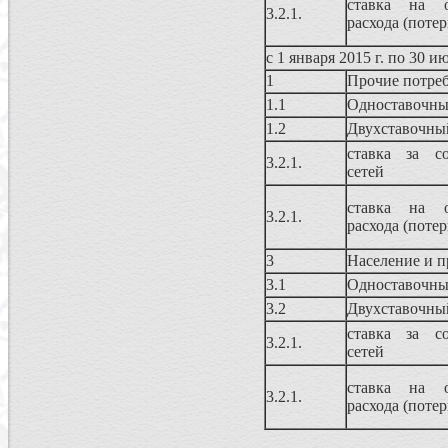
ставка на о
3.2.1.
расхода (потер
с 1 января 2015 г. по 30 и
1
Прочие потре
1.1
Одноставочны
1.2
Двухставочны
ставка за со
3.2.1.
сетей
ставка на о
3.2.1.
расхода (потер
3
Население и п
3.1
Одноставочны
3.2
Двухставочны
ставка за со
3.2.1.
сетей
ставка на о
3.2.1.
расхода (потер