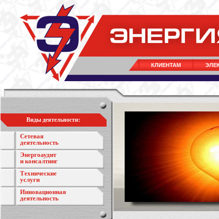
КЛИЕНТАМ
ЭЛЕ
Виды деятельности:
Сетевая
деятельность
Энергоаудит
и консалтинг
Технические
услуги
Инновационная
деятельность