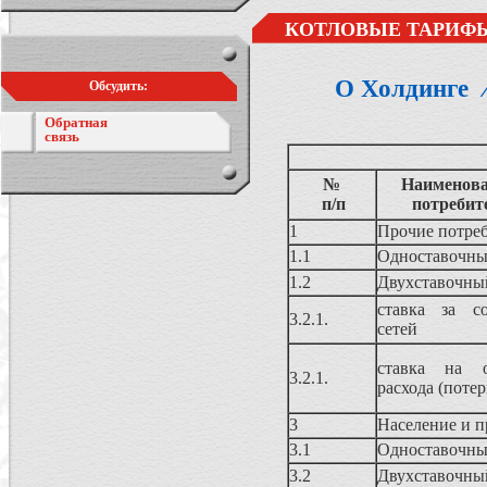
КОТЛОВЫЕ ТАРИФЫ
О Холдинге
Обсудить:
Обратная
связь
№
Наименова
п/п
потребит
1
Прочие потре
1.1
Одноставочны
1.2
Двухставочны
ставка за со
3.2.1.
сетей
ставка на о
3.2.1.
расхода (потер
3
Население и п
3.1
Одноставочны
3.2
Двухставочны