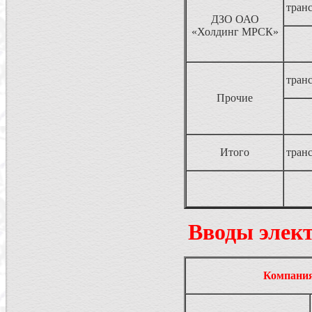
тран
ДЗО ОАО
«Холдинг МРСК»
тран
Прочие
Итого
тран
Вводы элект
Компани