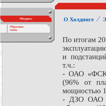
⁄
О Холдинге
Э
Обсудить:
Обратная
связь
По итогам 20
эксплуатацию
и подстанц
т.ч.:
- ОАО «ФСК 
(96% от пл
мощностью 1
- ДЗО ОАО 