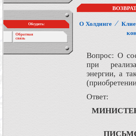
ВОЗВРА
⁄
О Холдинге
Клие
Обсудить:
ко
Обратная
связь
Вопрос: О со
при реализа
энергии, а т
(приобретени
Ответ:
МИНИСТЕ
ПИСЬМ