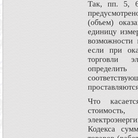
Так, пп. 5, 
предусмотрен
(объем) оказ
единицу изме
возможности 
если при ока
торговли э
определит
соответст
проставляются
Что касает
стоимость
электроэнергии
Кодекса сумм