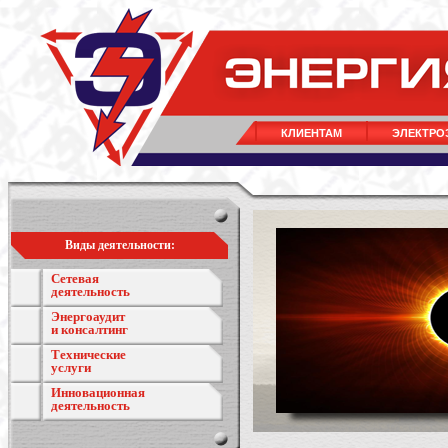
КЛИЕНТАМ
ЭЛЕКТРО
Виды деятельности:
Сетевая
деятельность
Энергоаудит
и консалтинг
Технические
услуги
Инновационная
деятельность