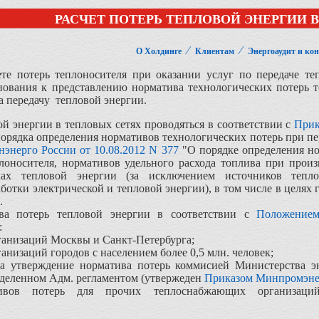
РАСЧЕТ ПОТЕРЬ ТЕПЛОВОЙ ЭНЕРГИИ 
⁄
⁄
О Холдинге
Клиентам
Энергоаудит и ко
ете потерь теплоносителя при оказании услуг по передаче т
снования к представлению норматива технологических потерь 
на передачу тепловой энергии.
ой энергии в тепловых сетях проводяться в соответствии с
Прик
рядка определения нормативов технологических потерь при пере
энерго России от 10.08.2012 N 377
"О порядке определения но
лоносителя, нормативов удельного расхода топлива при произ
ках тепловой энергии (за исключением источников теп
отки электрической и тепловой энергии), в том числе в целях 
.
ва потерь тепловой энергии в соответствии с
Положением
:
ганизаций Москвы и Санкт-Петербурга;
низаций городов с населением более 0,5 млн. человек;
на утверждение норматива потерь коммисией Министерства э
еделенном Адм. регламентом (утвержеден
Приказом Минпромэне
ивов потерь для прочих теплоснабжающих организаций