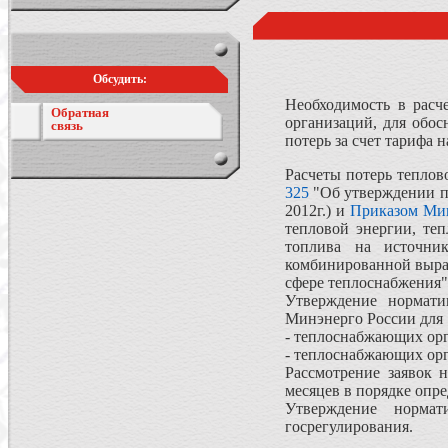
Обсудить:
Необходимость в расч
Обратная
организаций, для обо
связь
потерь за счет тарифа 
Расчеты потерь теплов
325
"Об утверждении по
2012г.) и
Приказом Мин
тепловой энергии, теп
топлива на источни
комбинированной выраб
сфере теплоснабжения"
Утверждение нормати
Минэнерго России для 
- теплоснабжающих ор
- теплоснабжающих орга
Рассмотрение заявок 
месяцев в порядке опр
Утверждение нормат
госрегулирования.