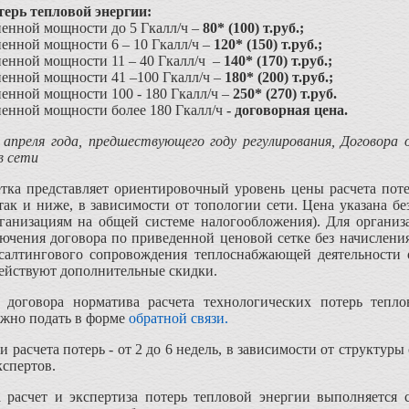
терь тепловой энергии:
ненной мощности до 5 Гкалл/ч –
80* (100) т.руб.;
ненной мощности 6 – 10 Гкалл/ч –
120* (150) т.руб.;
ненной мощности 11 – 40 Гкалл/ч –
140* (170) т.руб.;
ненной мощности 41 –100 Гкалл/ч –
180* (200) т.руб.;
ненной мощности 100 - 180 Гкалл/ч –
250* (270) т.руб.
ненной мощности более 180 Гкалл/ч
- договорная цена
.
 апреля года, предшествующего году регулирования, Договора 
в сети
тка представляет ориентировочный уровень цены расчета поте
ак и ниже, в зависимости от топологии сети. Цена указана бе
рганизациям на общей системе налогообложения). Для органи
лючения договора по приведенной ценовой сетке без начислен
нсалтингового сопровождения теплоснабжающей деятельности 
действуют дополнительные скидки.
е договора норматива расчета технологических потерь теп
жно подать в форме
обратной связи.
расчета потерь - от 2 до 6 недель, в зависимости от структур
кспертов.
 расчет и экспертиза потерь тепловой энергии выполняется