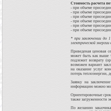
Стоимость расчета по
- при объеме присоеди
- при объеме присоеди
- при объеме присоеди
- при объеме присоеди
- при объеме присоеди
- при объеме присоеди
* при заключении до 1
электрической энергии 
Приведеная ценовая се
может быть как выше т
подлежит возврату (о
возможен вариант зак
на оказание услуг ко
потерь теплоэнергии, 
Заявку на заключени
информацию можно мо
Ориентировочные сроки 
также загруженности э
По желанию заказчика