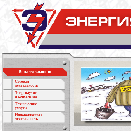
Виды деятельности:
Сетевая
деятельность
Энергоаудит
и консалтинг
Технические
услуги
Инновационная
деятельность