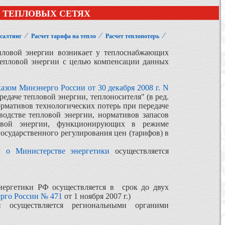
В ТЕПЛОВЫХ СЕТЯХ
⁄
⁄
⁄
нсалтинг
Расчет тарифа на тепло
Расчет теплопотерь
епловой энергии возникает у теплоснабжающих
тепловой энергии с целью компенсации данных
азом Минэнерго России от 30 декабря 2008 г. N
даче тепловой энергии, теплоносителя" (в ред.
рмативов технологических потерь при передаче
водстве тепловой энергии, нормативов запасов
ловой энергии, функционирующих в режиме
государственного регулирования цен (тарифов) в
 о Министерстве энергетики
осуществляется
нергетики РФ осуществляется в срок до двух
рго России № 471
от 1 ноября 2007 г.)
 осуществляется региональными органими