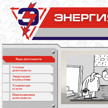
Виды деятельности:
Сетевая
деятельность
Энергоаудит
и консалтинг
Технические
услуги
Инновационная
деятельность