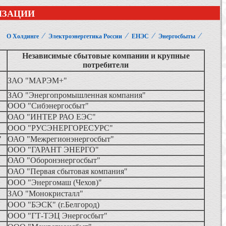
ИЗАЦИИ
⁄
⁄
⁄
⁄
О Холдинге
Электроэнергетика России
ЕНЭС
Энергосбыты
Независимые сбытовые компании и крупные
потребители
ЗАО "МАРЭМ+"
ЗАО "Энергопромышленная компания"
ООО "Сибэнергосбыт"
ОАО "ИНТЕР РАО ЕЭС"
ООО "РУСЭНЕРГОРЕСУРС"
"
ОАО "Межрегионэнергосбыт"
ООО "ГАРАНТ ЭНЕРГО"
ОАО "Оборонэнергосбыт"
ОАО "Первая сбытовая компания"
ООО "Энергомаш (Чехов)"
ЗАО "Монокристалл"
ООО "БЭСК" (г.Белгород)
ООО "ГТ-ТЭЦ Энергосбыт"