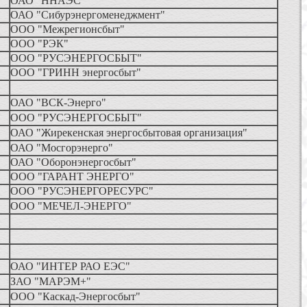
ОАО "ННАЭС"
ОАО "Сибурэнергоменеджмент"
ООО "Межрегионсбыт"
ООО "РЭК"
ООО "РУСЭНЕРГОСБЫТ"
ООО "ГРИНН энергосбыт"
ОАО "ВСК-Энерго"
ООО "РУСЭНЕРГОСБЫТ"
ОАО "Жирекенская энергосбытовая организация"
ОАО "Мосгорэнерго"
ОАО "Оборонэнергосбыт"
ООО "ГАРАНТ ЭНЕРГО"
ООО "РУСЭНЕРГОРЕСУРС"
ООО "МЕЧЕЛ-ЭНЕРГО"
ОАО "ИНТЕР РАО ЕЭС"
ЗАО "МАРЭМ+"
ООО "Каскад-Энергосбыт"