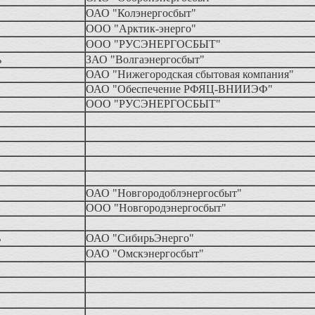
ОАО "Колэнергосбыт"
ООО "Арктик-энерго"
ООО "РУСЭНЕРГОСБЫТ"
ь
ЗАО "Волгаэнергосбыт"
ОАО "Нижегородская сбытовая компания"
ОАО "Обеспечение РФЯЦ-ВНИИЭФ"
ООО "РУСЭНЕРГОСБЫТ"
ОАО "Новгородоблэнергосбыт"
ООО "Новгородэнергосбыт"
ь
ОАО "СибирьЭнерго"
ОАО "Омскэнергосбыт"