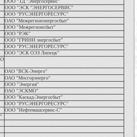
ООО "ТД "Энергосервис"
ООО "ЭСК "ЭНЕРГОСЕРВИС"
ООО "РУСЭНЕРГОРЕСУРС"
ОАО "Межрегионэнергосбыт"
ООО "Межрегионсбыт"
ООО "РЭК"
ООО "ГРИНН энергосбыт"
ООО "РУСЭНЕРГОРЕСУРС"
ООО "ЭСК ОЭЗ Липецк"
АО
ОАО "ВСК-Энерго"
ОАО "Мосгорэнерго"
ООО "Энергия"
ОАО "ЭСКМО"
ООО "Каскад-Энергосбыт"
ООО "РУСЭНЕРГОРЕСУРС"
ООО "Нефтемашсервис-С"
и"