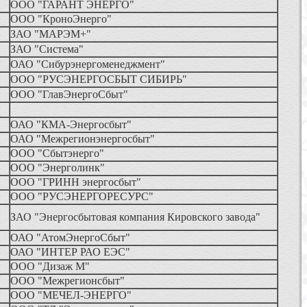
ООО "ГАРАНТ ЭНЕРГО"
ООО "КроноЭнерго"
ЗАО "МАРЭМ+"
ЗАО "Система"
ОАО "Сибурэнергоменеджмент"
ООО "РУСЭНЕРГОСБЫТ СИБИРЬ"
ООО "ГлавЭнергоСбыт"
ОАО "КМА-Энергосбыт"
ОАО "Межрегионэнергосбыт"
ООО "Сбытэнерго"
ООО "Энерголинк"
ООО "ГРИНН энергосбыт"
ООО "РУСЭНЕРГОРЕСУРС"
ЗАО "Энергосбытовая компания Кировского завода"
ОАО "АтомЭнергоСбыт"
ОАО "ИНТЕР РАО ЕЭС"
ООО "Дизаж М"
ООО "Межрегионсбыт"
ООО "МЕЧЕЛ-ЭНЕРГО"