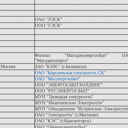
ОАО "ЛЭСК"
ООО "ГЭСК"
Филиал "Магаданэнергосбыт" О
"Магаданэнерго"
г.Москва
ЗАО "БЭЛС" (г.Балашиха)
ОАО "Королевская электросеть СК"
ОАО "Мосэнергосбыт"
ООО "ЭНЕРГОСБЫТХОЛДИНГ"
ООО "РУСЭНЕРГОСБЫТ"
МУП "Троицкая электросеть"
МУП "Ивантеевские Электросети"
МУП "Объединение "Истринские Электросет
ОАО "Электросеть" (г.Мытищи)
ОАО "КЭС" (г.Красногорск)
ОАО "Оборонэнергосбыт"