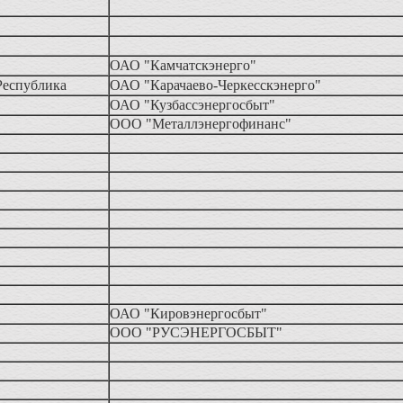
ОАО "Камчатскэнерго"
Республика
ОАО "Карачаево-Черкесскэнерго"
ОАО "Кузбассэнергосбыт"
ООО "Металлэнергофинанс"
ОАО "Кировэнергосбыт"
ООО "РУСЭНЕРГОСБЫТ"