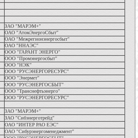
ЗАО "МАРЭМ+"
ОАО "АтомЭнергоСбыт"
ОАО "Межрегионэнергосбыт"
ОАО "ННАЭС"
ООО "ГАРАНТ ЭНЕРГО"
ООО "Промэнергосбыт"
ООО "НЭК"
ООО "РУСЭНЕРГОРЕСУРС"
ООО "Энермет"
ООО "РУСЭНЕРГОСБЫТ"
ООО "Транснефтьэнерго"
ООО "РУСЭНЕРГОРЕСУРС"
ЗАО "МАРЭМ+"
ЗАО "Сибэнерготрейд"
ОАО "ИНТЕР РАО ЕЭС"
ОАО "Сибурэнергоменеджмент"