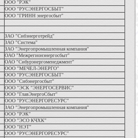
ООО "РЭК"
ООО "РУСЭНЕРГОСБЫТ"
ООО "ГРИНН энергосбыт"
ЗАО "Сибэнерготрейд"
ЗАО "Система"
ЗАО "Энергопромышленная компания"
ОАО "Межрегионэнергосбыт"
ОАО "Сибурэнергоменеджмент"
ООО "МЕЧЕЛ-ЭНЕРГО"
ООО "РУСЭНЕРГОСБЫТ"
ООО "Сибэнергосбыт"
ООО "ЭСК "ЭНЕРГОСЕРВИС"
ООО "ГлавЭнергоСбыт"
ООО "РУСЭНЕРГОРЕСУРС"
ЗАО "Энергопромышленная компания"
ООО "РЭК"
ООО "ЭСО КЧХК"
ООО "НЭТ"
ООО "РУСЭНЕРГОРЕСУРС"