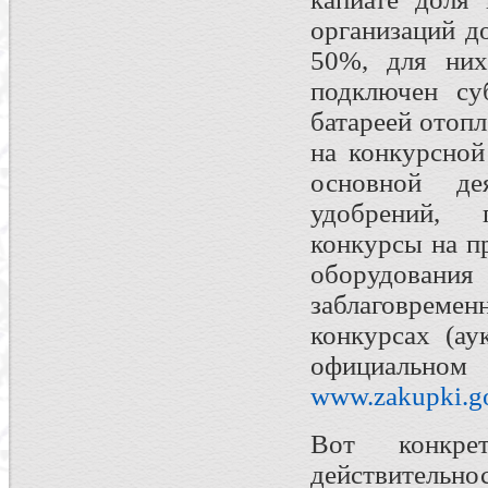
организаций д
50%, для них
подключен су
батареей отопл
на конкурсной
основной дея
удобрений, г
конкурсы на п
оборудования
заблаговрем
конкурсах (ау
официальн
www.zakupki.go
Вот конкре
действительно