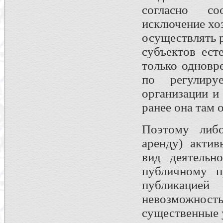
согласно со
исключение хо
осуществлять 
субъектов ест
только одновр
по регулиру
организации и
ранее она там 
Поэтому либо
аренду) актив
вид деятельн
публичному п
публикацие
невозможност
существенные 