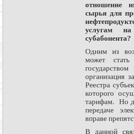
отношение и
сырья для пр
нефтепродукт
услугам на
субабонента?
Одним из воз
может стать
государство
организация з
Реестра субъе
которого осу
тарифам. Но д
передаче эле
вправе препят
В данной свя