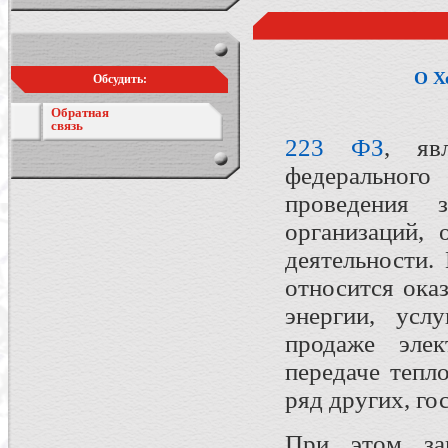
О Х
Обсудить:
Обратная
связь
223 ФЗ
, яв
федеральног
проведения 
организаций,
деятельности.
относится ока
энергии, усл
продаже элек
передаче тепл
ряд других, го
При этом за