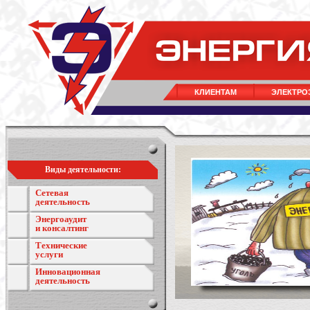
КЛИЕНТАМ
ЭЛЕКТРО
Виды деятельности:
Сетевая
деятельность
Энергоаудит
и консалтинг
Технические
услуги
Инновационная
деятельность