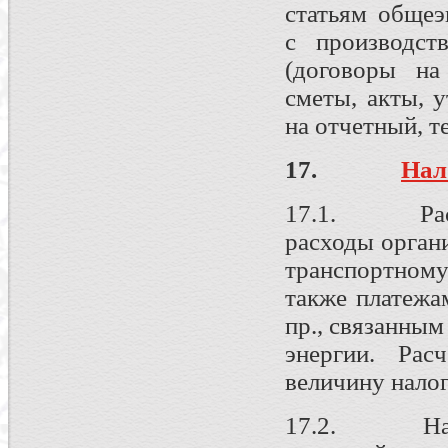
статьям общеэ
с производст
(договоры на
сметы, акты, 
на отчетный, т
17.
Нал
17.1. Расче
расходы орган
транспортном
также платежа
пр., связанным
энергии. Рас
величину налог
17.2. Налого