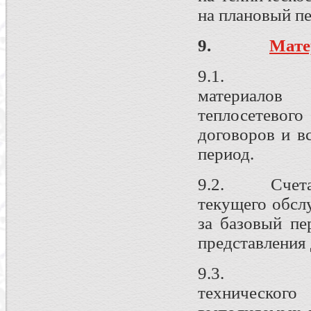
на плановый пе
9.
Мате
9.1. Реест
материалов
теплосетевого
договоров и в
период.
9.2. Счета-ф
текущего обсл
за базовый пе
представления
9.3. Переч
техническо