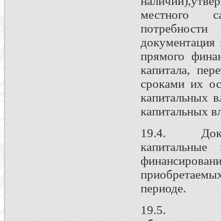
наличии),утв
местного с
потребности
документация 
прямого фина
капитала, пер
сроками их ос
капитальных в
капитальных в
19.4. Докум
капитальные 
финансирован
приобретаемых
периоде.
19.5. Расч