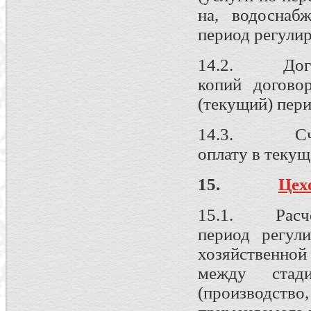
на, водоснаб
период регули
14.2. Догово
копий догово
(текущий) пери
14.3. Счета
оплату в текущ
15.
Цех
15.1. Расчет
период регул
хозяйственной
между стади
(производс