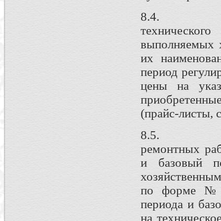
8.4. Переч
техническо
выполняемых х
их наименова
период регули
цены на указ
приобретенн
(прайс-листы, 
8.5. Справ
ремонтных ра
и базовый п
хозяйственны
по форме № 
периода и баз
на техническо