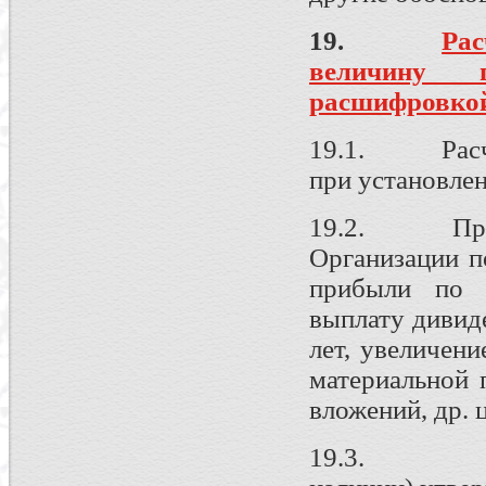
19.
Рас
величину 
расшифровкой
19.1. Расчет
при установле
19.2. Проток
Организации п
прибыли по р
выплату дивид
лет, увеличени
материальной 
вложений, др. ц
19.3. Инв