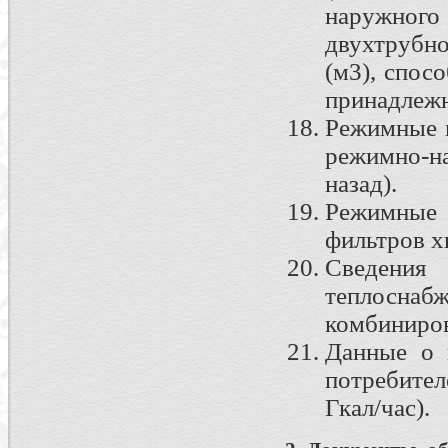
наружного
двухтрубн
(м3), спос
принадлежн
Режимные к
режимно-на
назад).
Режимные 
фильтров х
Сведени
теплосн
комбиниров
Данные о 
потребите
Гкал/час).