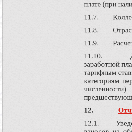
плате (при нал
11.7. Коллек
11.8. Отрасле
11.9. Расчет 
11.10. Дан
заработной пл
тарифным став
категориям пе
численнос
предшествующе
12.
Отч
12.1. Уведом
взносов на об