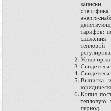
записки 
специфика
энергосн
действующ
тарифов; п
снижения
теплово
регулирова
Устав орга
Свидетельс
Свидетельс
Выписка и
юридическ
Копия пос
тепловую 
период.