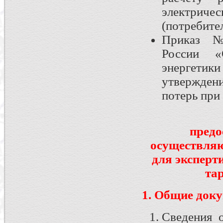
электричес
(потребите
Приказ №
России «
энергетик
утвержде
потерь при
предо
осуществляю
для эксперт
та
1. Общие док
Сведения 