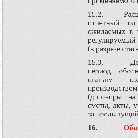
применяемого 
15.2. Расшиф
отчетный год
ожидаемых в 
регулируемый 
(в разрезе стат
15.3. Докум
период, обос
статьям це
производство
(договоры на
сметы, акты, 
за предыдущий
16.
Общ