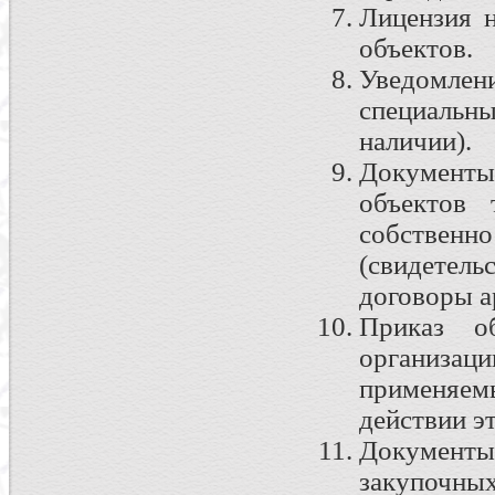
Лицензия 
объектов.
Уведомле
специаль
наличии).
Документ
объектов 
собственно
(свидетель
договоры ар
Приказ о
организ
применяем
действии э
Документ
закупочных