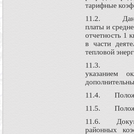
тарифные коэф
11.2. Данные
платы и средне
отчетность 1 к
в части деяте
тепловой энерг
11.3. Штат
указанием ок
дополнительных
11.4. Положен
11.5. Положе
11.6. Докуме
районных коэ