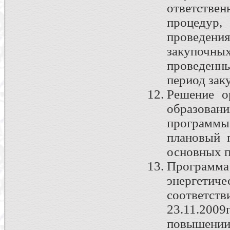
ответств
процедур,
проведени
закупоч
проведенн
период зак
Решение о
образован
программ
плановый 
основных п
Программ
энергетиче
соответс
23.11.200
повышении