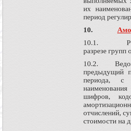
выполняемых х
их наименова
период регули
10.
Амо
10.1. Расче
разрезе групп 
10.2. Ведомо
предыдущий п
периода, с 
наименования
шифров, код
амортизацион
отчислений, с
стоимости на д