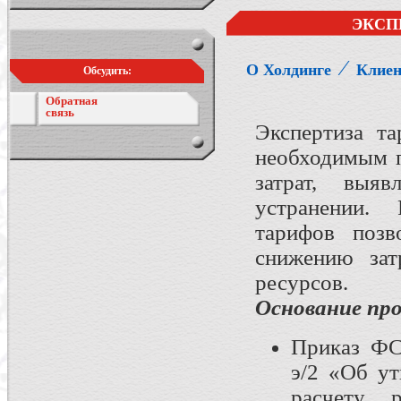
ЭКСП
⁄
О Холдинге
Клие
Обсудить:
Обратная
связь
Экспертиза т
необходимым п
затрат, выя
устранении. 
тарифов позв
снижению зат
ресурсов.
Основание про
Приказ ФС
э/2 «Об у
расчету 