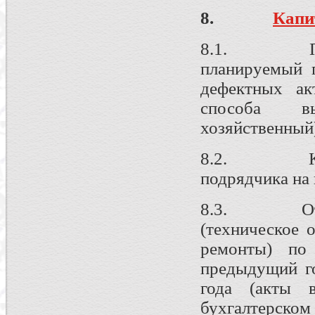
8.
Капи
8.1. Прогр
планируемый 
дефектных ак
способа вы
хозяйственный
8.2. Конку
подрядчика на
8.3. Отчет
(техническое 
ремонты) по
предыдущий го
года (акты 
бухгалтерском 