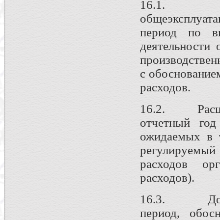
16.1. Р
общеэксплуат
период по ви
деятельности 
производственн
с обоснование
расходов.
16.2. Расшиф
отчетный год
ожидаемых в 
регулируемы
расходов ор
расходов).
16.3. Докум
период, обос