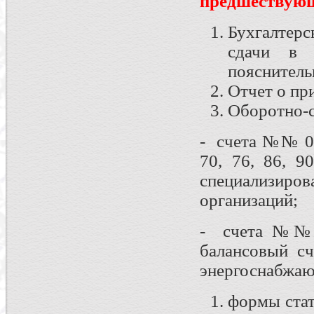
предшествующ
Бухгалтер
сдачи в 
пояснитель
Отчет о пр
Оборотно-с
- счета №№ 01, 
70, 76, 86, 9
специализи
организаций;
- счета №№ 20
балансовый сч
энергоснабжаю
формы стат