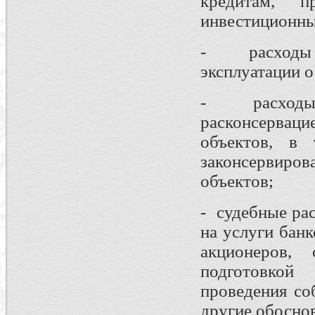
кредитам, п
инвестиционны
- расходы 
эксплуатации о
- расходы,
расконсервац
объектов, в 
законсервиров
объектов;
- судебные ра
на услуги бан
акционеров,
подготовко
проведения со
другие обосно