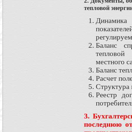
2. Документы, о
тепловой энерги
Динамика
показателе
регулируем
Баланс с
тепловой 
местного с
Баланс теп
Расчет пол
Структура 
Реестр до
потребител
3. Бухгалтерс
последнюю от