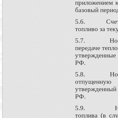
приложением к
базовый перио
5.6. Счета и
топливо за тек
5.7. Нормат
передаче тепло
утвержденные 
РФ.
5.8. Нормат
отпущенную т
утвержденный 
РФ.
5.9. Нормат
топлива (в сл