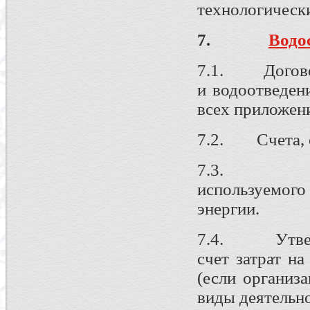
технологически
7.
Водо
7.1. Договор
и водоотведен
всех приложени
7.2. Счета, с
7.3. Расче
используемого
энергии.
7.4. Утверж
счет затрат н
(если организ
виды деятельно