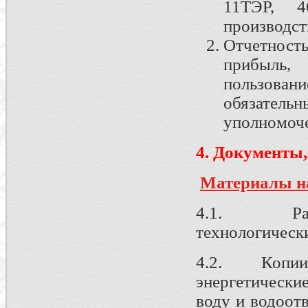
11ТЭР, 4
производст
Отчетност
прибыль,
пользован
обязатель
уполномоче
4. Документы
Материалы на
4.1. Расчет
технологически
4.2. Копии с
энергетически
воду и водоот