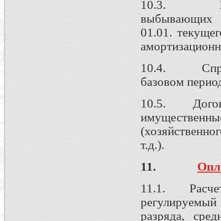
10.3. Пере
выбывающих о
01.01. текуще
амортизационн
10.4. Справк
базовом период
10.5. Догово
имуществе
(хозяйственно
т.д.).
11.
Опл
11.1. Расчет 
регулируемый 
разряда, сре