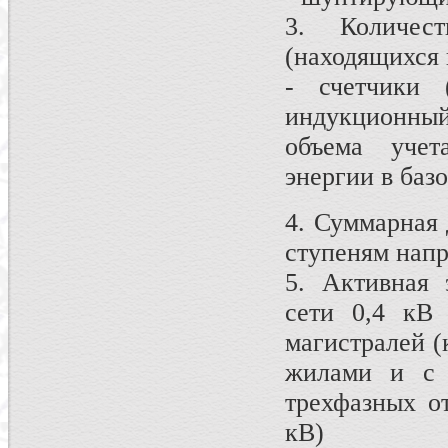
3. Количес
(находящихся 
- счетчики 
индукционный
объема учет
энергии в базо
4. Суммарная 
ступеням напр
5. Активная 
сети 0,4 кВ 
магистралей (
жилами и с 
трехфазных о
кВ)