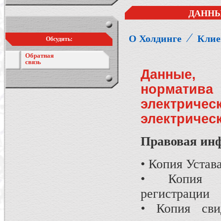
ДАННЫ
⁄
О Холдинге
Клие
Обсудить:
Обратная
связь
Данные, 
норматив
электричес
электричес
Правовая ин
• Копия Устав
• Копия св
регистр
•
Копия сви