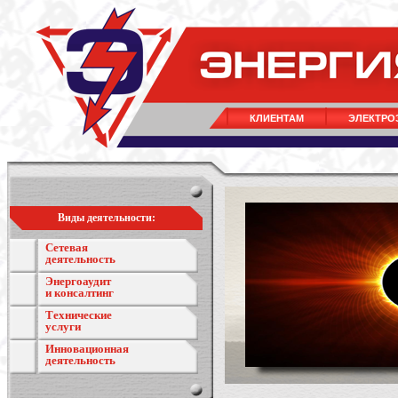
КЛИЕНТАМ
ЭЛЕКТРО
Виды деятельности:
Сетевая
деятельность
Энергоаудит
и консалтинг
Технические
услуги
Инновационная
деятельность