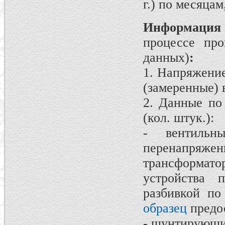
г.) по месяца
Информация
процессе про
данных)
:
1. Напряжени
(замеренные) 
2. Данные по
(кол. штук.):
- вентильн
перенапря
трансформат
устройства 
разбивкой по
образец
предо
- шунтирующи