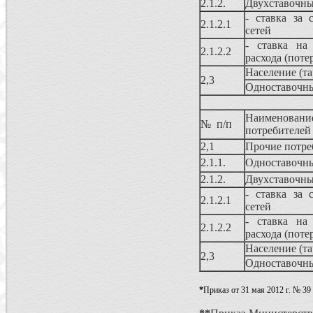
2.1.2.
Двухставочны
- ставка за 
2.1.2.1
сетей
- ставка на
2.1.2.2
расхода (поте
Население (т
2,3
Одноставочн
Наименован
№ п/п
потребителей
2,1
Прочие потре
2.1.1.
Одноставочн
2.1.2.
Двухставочны
- ставка за 
2.1.2.1
сетей
- ставка на
2.1.2.2
расхода (поте
Население (т
2,3
Одноставочн
*
Приказ от 31 мая 2012 г. № 39