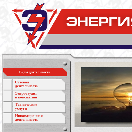
Виды деятельности:
Сетевая
деятельность
Энергоаудит
и консалтинг
Технические
услуги
Инновационная
деятельность