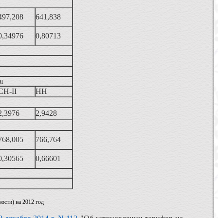
497,208
641,838
0,34976
0,80713
я
СН-II
НН
2,3976
2,9428
768,005
766,764
0,30565
0,66601
ости) на 2012 год