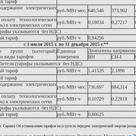
й тариф
содержание электрических
руб./МВт·мес.
640,546
373,902
 оплату технологического
руб./МВт·ч
0,18034
0,27217
рь) в электрических сетях
арифы указываются без НДС)
ый тариф
руб./МВт·ч
0,94256
с 1 июля 2015 г. по 31 декабря 2015 г.**
Диапазоны напряжени
ие групп (категорий)
Единица
 и виды тарифов
измерения
ВН
СН-I
бители (тарифы указываются без НДС)
ый тариф
руб./МВт·ч
1,41526
2,1896
й тариф
содержание электрических
руб./МВт·мес.
736,697
684,314
 оплату технологического
руб./МВт·ч
0,10729
0,22818
рь) в электрических сетях
арифы указываются без НДС)
ый тариф
руб./МВт·ч
0,80625
 г. Саранск Об установлении тарифов на услуги по передаче электрической энергии (мощн