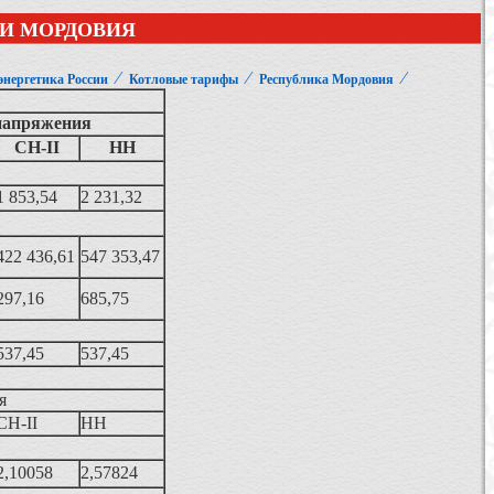
И МОРДОВИЯ
⁄
⁄
⁄
энергетика России
Котловые тарифы
Республика Мордовия
напряжения
СН-II
НН
1 853,54
2 231,32
422 436,61
547 353,47
297,16
685,75
537,45
537,45
я
СН-II
НН
2,10058
2,57824