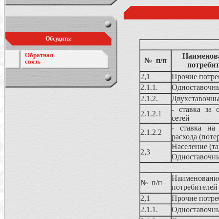
Обсудить:
Обратная
Наименова
№ п/п
связь
потребит
2,1
Прочие потре
2.1.1.
Одноставочн
2.1.2.
Двухставочны
- ставка за 
2.1.2.1
сетей
- ставка на
2.1.2.2
расхода (поте
Население (т
2,3
Одноставочн
Наименован
№ п/п
потребителей
2,1
Прочие потре
2.1.1.
Одноставочн