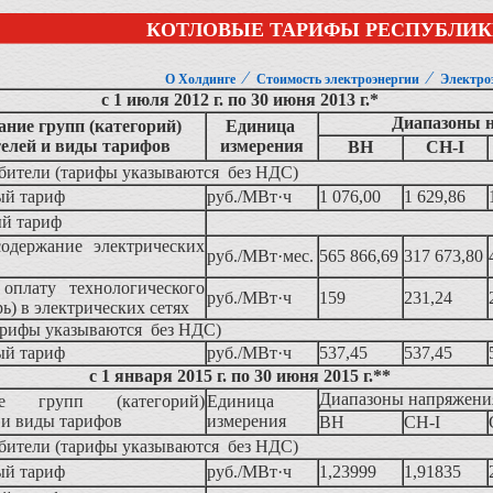
КОТЛОВЫЕ ТАРИФЫ РЕСПУБЛИК
⁄
⁄
О Холдинге
Стоимость электроэнергии
Электро
с 1 июля 2012 г. по 30 июня 2013 г.*
Диапазоны 
ние групп (категорий)
Единица
елей и виды тарифов
измерения
ВН
СН-I
бители (тарифы указываются без НДС)
ый тариф
руб./МВт·ч
1 076,00
1 629,86
й тариф
содержание электрических
руб./МВт·мес.
565 866,69
317 673,80
 оплату технологического
руб./МВт·ч
159
231,24
рь) в электрических сетях
арифы указываются без НДС)
ый тариф
руб./МВт·ч
537,45
537,45
с 1 января 2015 г. по 30 июня 2015 г.**
Диапазоны напряжени
ие групп (категорий)
Единица
 и виды тарифов
измерения
ВН
СН-I
бители (тарифы указываются без НДС)
ый тариф
руб./МВт·ч
1,23999
1,91835