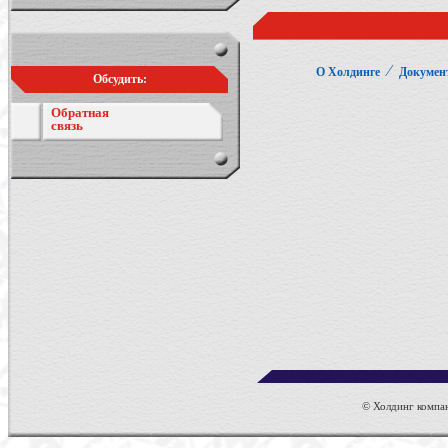
⁄
О Холдинге
Докумен
Обсудить:
Обратная
связь
© Холдинг компан