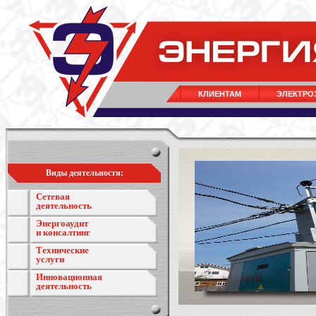
КЛИЕНТАМ
ЭЛЕКТРО
Виды деятельности:
Сетевая
деятельность
Энергоаудит
и консалтинг
Технические
услуги
Инновационная
деятельность