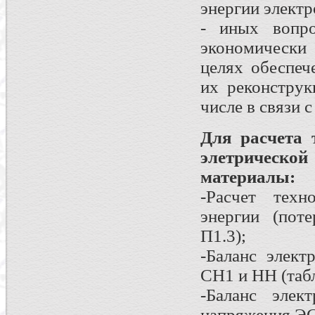
энергии электр
- иных вопр
экономически
целях обеспеч
их реконструк
числе в связи 
Для расчета 
элетрическо
материалы:
-Расчет техн
энергии (поте
П1.3);
-Баланс элект
СН1 и НН (таб
-Баланс элек
напряжения ЭС