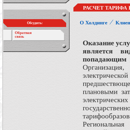
РАСЧЕТ ТАРИФА
⁄
О Холдинге
Клие
Обсудить:
Обратная
связь
Оказание услу
является ви
попадающим п
Организация,
электрическо
предшествюще
плановыми зат
электрическ
государств
тарифообразо
Региональная