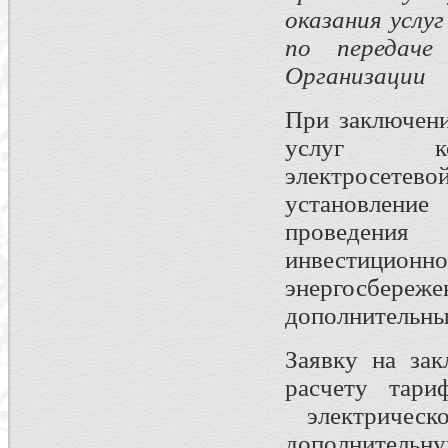
оказания услу
по передаче
Организации
При заключе
услуг кон
электросетево
установление
проведения
инвестицио
энергосбереже
дополнительны
Заявку на зак
расчету тари
электрическ
дополнительн