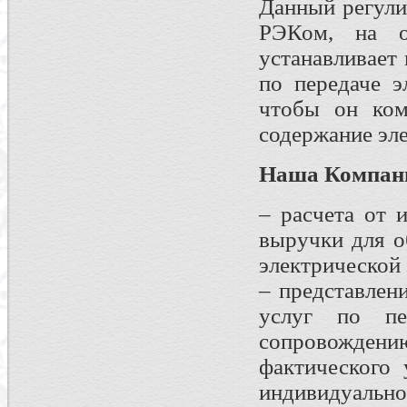
Данный регули
РЭКом, на о
устанавливает
по передаче э
чтобы он ком
содержание эле
Наша Компани
– расчета от 
выручки для о
электрической 
– представлен
услуг по пе
сопровождени
фактического 
индивидуально