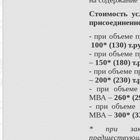
Стоимость ус
присоединенн
- при объеме 
100* (130) т.р
- при объеме 
–
150* (180) т.
- при объеме 
–
200* (230) т.
- при объеме
МВА –
260* (2
- при объеме
МВА –
300* (3
* при зак
предшествующ