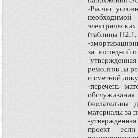
-Расчет услов
необходимой
электрическ
(таблицы П2.1,
-амортизацион
за последний о
-утвержденна
ремонтов на р
и сметной док
-перечень мат
обслуживани
(желательны 
материалы за 
-утвержденна
проект есл
регулирования