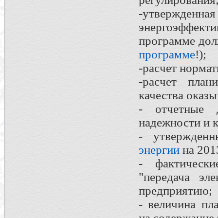
-утвержденн
энергоэффек
программе до
программе
!);
-расчет нормат
-расчет план
качества оказы
- отчетные 
надежности и к
- утвержде
энергии
на 2013
- фактическ
"передача эл
предприятию;
- величина пл
на содержание 