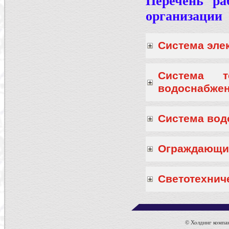
Перечень ра
организации
Система эле
Система те
водоснабжен
Система вод
Ограждающи
Светотехнич
© Холдинг компан