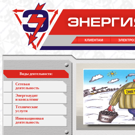
КЛИЕНТАМ
ЭЛЕКТРО
Виды деятельности:
Сетевая
деятельность
Энергоаудит
и консалтинг
Технические
услуги
Инновационная
деятельность