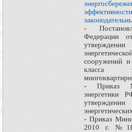
энергосбереж
эффективности
законодательн
- Постановл
Федерации 
утверждении
энергетическо
сооружений и
класса эн
многоквартир
- Приказ М
энергетики 
утверждени
энергетических
- Приказ Мини
2010 г. №18