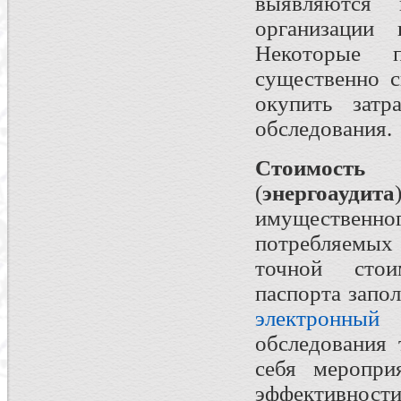
выявляются 
организации 
Некоторые п
существенно с
окупить затр
обследования.
Стоимость 
(
энергоаудита
имуществен
потребляемых
точной стои
паспорта запо
электронный 
обследования
себя меропри
эффективнос