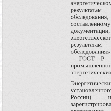
энергетичес
результатам
обследовани
составленн
документаци
энергетичес
результатам
обследования»
- ГОСТ Р 51
промышлен
энергетически
Энергетически
установленн
России) и
зарегистри
организации