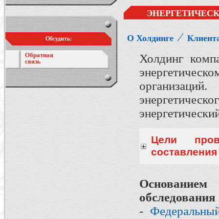
ЭНЕРГЕТИЧЕСК
⁄
О Холдинге
Клиент
Обсудить:
Обратная
Холдинг комп
связь
энергетическ
организац
энергетиче
энергетический
Цели пров
составления
Основанием 
обследования 
-
Федеральный