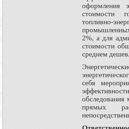
оформления э
стоимости г
топливно-эне
промышленных
2%, а для адм
стоимости общ
среднем дешев
Энергетически
энергетическо
себя меропри
эффективнос
обследования 
прямых ра
непосредствен
Ответственно