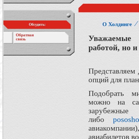
О Холдинге
Обсудить:
Обратная
Уважаемые 
связь
работой, но и
Представляем 
опций для пла
Подобрать ми
можно на с
зарубе
либо
pososho
авиакомпании
авиабилетов во