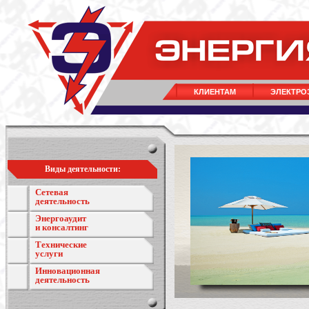
КЛИЕНТАМ
ЭЛЕКТРО
Виды деятельности:
Сетевая
деятельность
Энергоаудит
и консалтинг
Технические
услуги
Инновационная
деятельность