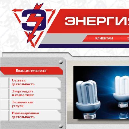
КЛИЕНТАМ
Виды деятельности:
Сетевая
деятельность
Энергоаудит
и консалтинг
Технические
услуги
Инновационная
деятельность