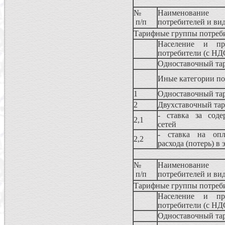
№
Наименование 
п/п
потребителей и ви
Тарифные группы потреби
Население и пр
потребители (с НД
Одноставочный та
Иные категории по
1
Одноставочный 
2
Двухставочный та
- ставка за соде
2,1
сетей
- ставка на опл
2,2
расхода (потерь) в
№
Наименование 
п/п
потребителей и ви
Тарифные группы потреби
Население и пр
потребители (с НД
Одноставочный та