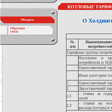
КОТЛОВЫЕ ТАРИФ
О Холдинг
Обсудить:
Обратная
связь
№
Наименование 
п/п
потребителе
Тарифные группы потреби
Население и пр
потребители (с НД
Одноставочный та
Иные категории по
1
Одноставочный 
2
Двухставочный та
- ставка за соде
2,1
сетей
- ставка на опл
2,2
расхода (потерь) в