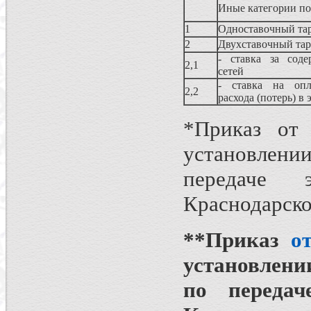
Иные категории по
1
Одноставочный 
2
Двухставочный та
- ставка за соде
2,1
сетей
- ставка на опл
2,2
расхода (потерь) в
*Приказ от
установлении
передаче 
Краснодарско
**Приказ
о
установлени
по передач