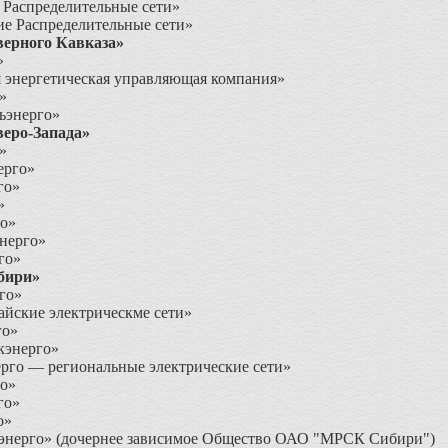
 Распределительные сети»
ие Распределительные сети»
ерного Кавказа»
»
я энергетическая управляющая компания»
»
ьэнерго»
еро-Запада»
»
ерго»
го»
»
о»
нерго»
го»
бири»
го»
айские электрическме сети»
го»
кэнерго»
ерго — региональные электрические сети»
о»
го»
о»
нерго» (дочернее зависимое Общество ОАО "МРСК Сибири")