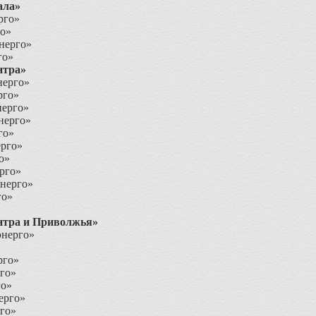
ала»
рго»
о»
нерго»
го»
тра»
нерго»
рго»
ерго»
нерго»
го»
рго»
о»
рго»
нерго»
го»
тра и Приволжья»
нерго»
рго»
го»
го»
ерго»
рго»