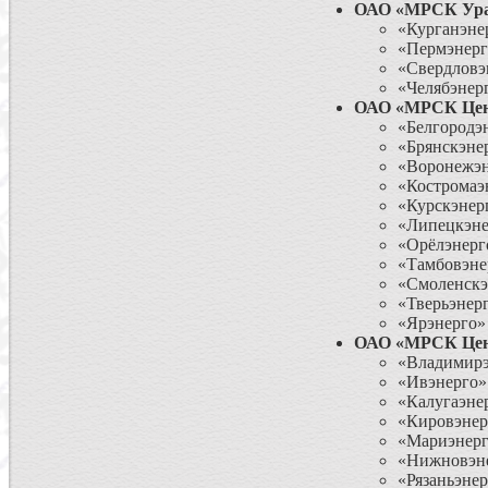
ОАО «МРСК Ур
«Курганэне
«Пермэнерг
«Свердловэ
«Челябэнер
ОАО «МРСК Цен
«Белгородэ
«Брянскэне
«Воронежэн
«Костромаэ
«Курскэнер
«Липецкэне
«Орёлэнерг
«Тамбовэне
«Смоленскэ
«Тверьэнер
«Ярэнерго»
ОАО «МРСК Цен
«Владимирэ
«Ивэнерго»
«Калугаэне
«Кировэнер
«Мариэнер
«Нижновэн
«Рязаньэне