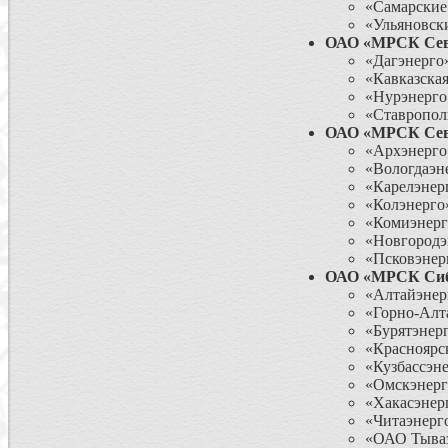
«Самарские
«Ульяновск
ОАО «МРСК Сев
«Дагэнерго
«Кавказска
«Нурэнерго
«Ставропол
ОАО «МРСК Сев
«Архэнерго
«Вологдаэн
«Карелэнер
«Колэнерго
«Комиэнерг
«Новгородэ
«Псковэнер
ОАО «МРСК Си
«Алтайэнер
«Горно-Алт
«Бурятэнер
«Красноярс
«Кузбассэн
«Омскэнерг
«Хакасэнер
«Читаэнерг
«ОАО Тываэ