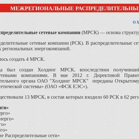
МЕЖРЕГИОНАЛЬНЫЕ РАСПРЕДЕЛИТЕЛЬНЫ
О Х
пределительные сетевые компании
(МРСК) — основа структур
еделительные сетевые компании (РСК). В распределительные се
х региональных энергокомпаний.
лось создать 4 МРСК.
да был создан Холдинг МРСК, впоследствии получивший
-сетевыми компаниями. В мае 2012 г. Директивой Прави
ительного органа ОАО "Холдинг МРСК" переданы Открытому 
гетической системы» (ОАО «ФСК ЕЭС»).
ществовали 13 МРСК, в состав которых входило 60 РСК в 62 рег
ги»
рго»
нерго»
го»
го»
ие Распределительные сети»