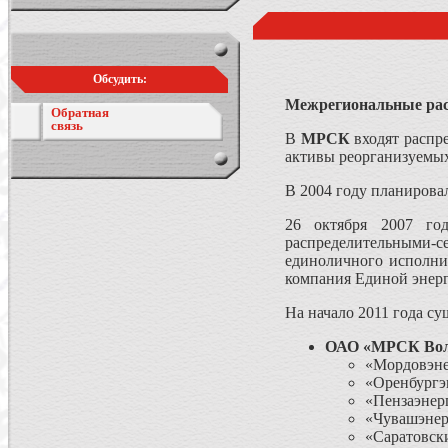
Обсудить:
Межрегиональные рас
Обратная
связь
В
МРСК
входят распр
активы реорганизуемы
В 2004 году планирова
26 октября 2007 го
распределительными
единоличного исполн
компания Единой энер
На начало 2011 года су
ОАО «МРСК Вол
«Мордовэне
«Оренбургэ
«Пензаэнер
«Чувашэнер
«Саратовск