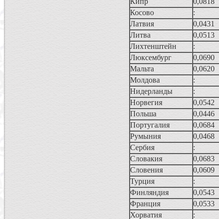
Кипр
0,0818
Косово
:
Латвия
0,0431
Литва
0,0513
Лихтенштейн
:
Люксембург
0,0690
Мальта
0,0620
Молдова
:
Нидерланды
:
Норвегия
0,0542
Польша
0,0446
Португалия
0,0684
Румыния
0,0468
Сербия
:
Словакия
0,0683
Словения
0,0609
Турция
:
Финляндия
0,0543
Франция
0,0533
Хорватия
: