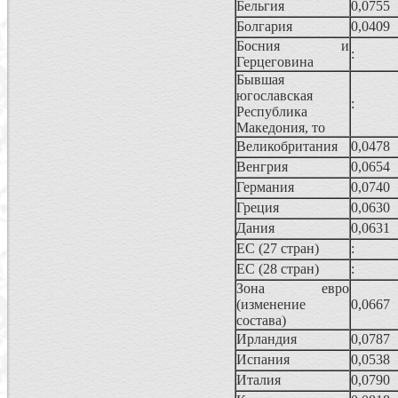
Бельгия
0,0755
Болгария
0,0409
Босния и
:
Герцеговина
Бывшая
югославская
:
Республика
Македония, то
Великобритания
0,0478
Венгрия
0,0654
Германия
0,0740
Греция
0,0630
Дания
0,0631
ЕС (27 стран)
:
ЕС (28 стран)
:
Зона евро
(изменение
0,0667
состава)
Ирландия
0,0787
Испания
0,0538
Италия
0,0790