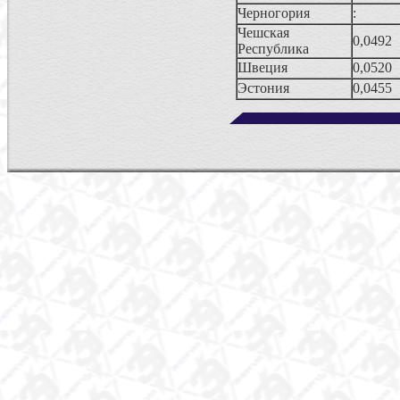
Черногория
:
Чешская
0,0492
Республика
Швеция
0,0520
Эстония
0,0455