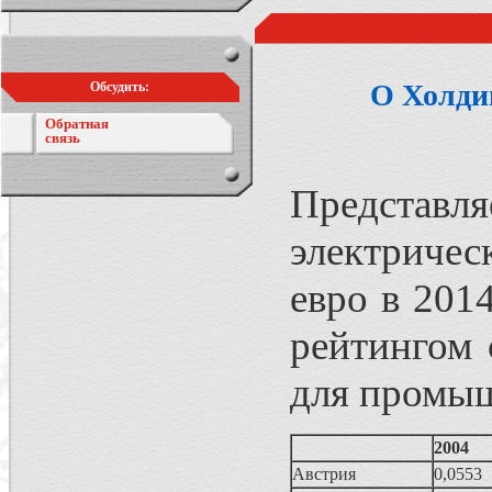
О Холди
Обсудить:
Обратная
связь
Представл
электричес
евро в 201
рейтингом 
для промы
2004
Австрия
0,0553