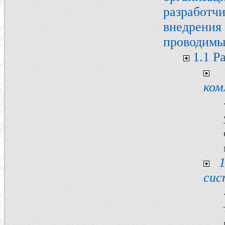
разработч
внедрен
проводимы
1.1 Р
ком
сис