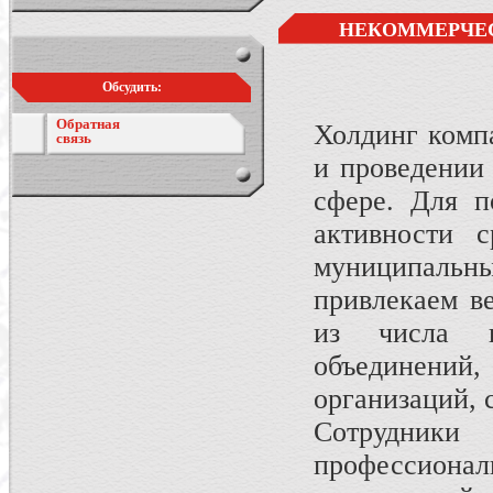
НЕКОММЕРЧЕС
Обсудить:
Обратная
Холдинг компа
связь
и проведении
сфере. Для п
активности с
муниципаль
привлекаем в
из числа п
объединени
организаций, 
Сотрудники
профессион