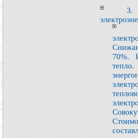
3.
электроэн
электр
Снижаю
70%. 
тепл
энерг
электр
тепло
элект
Совок
Стоимо
состав