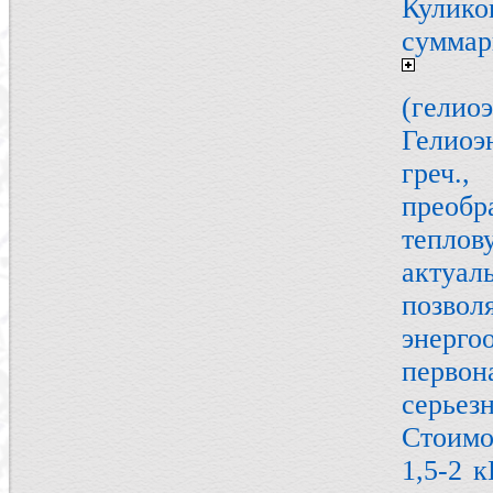
Кулик
суммар
(гелио
Гелиоэ
греч.
преоб
тепло
актуал
позво
энерг
перво
серьез
Стоимо
1,5-2 