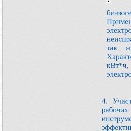
бензог
Приме
элект
неиспр
так ж
Характ
кВт*
электр
4. Учас
рабочи
инстру
эффекти