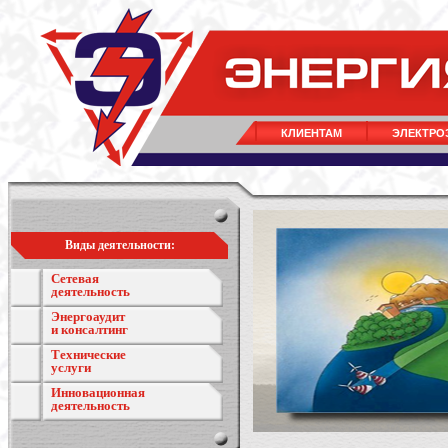
КЛИЕНТАМ
ЭЛЕКТРО
Виды деятельности:
Сетевая
деятельность
Энергоаудит
и консалтинг
Технические
услуги
Инновационная
деятельность