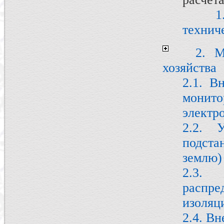
1.3. 
технич
2. М
хозяйства
2.1. В
монит
электр
2.2. 
подста
землю)
2.3
распре
изоляц
2.4. В