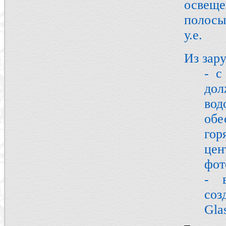
освещ
полосы
у.е.
Из зар
- с
до
вод
обе
гор
цен
фот
- 
соз
Gla