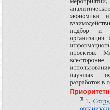
мероприяти
аналитическ
экономики и
взаимодейств
подбор и т
организация 
информационн
проектов. 
всесторон
использован
научных ис
разработок в 
Приоритетн
1. Сотру
организац