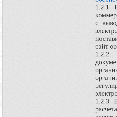
1.2.1.
коммер
с выво
элект
постав
сайт о
1.2.2.
докум
орга
органи
регу
электр
1.2.3.
расче
расчета