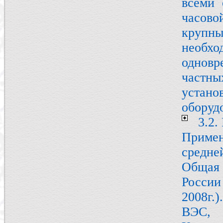
всеми 
часово
крупны
необх
однов
частны
устано
оборуд
3.2.
Приме
средне
Общая
Росси
2008г.
ВЭС, 