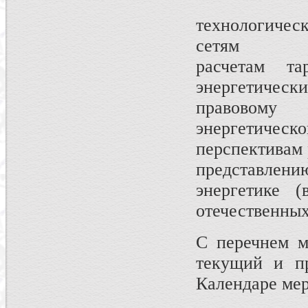
технологичес
сетям
расчетам т
энергетически
правовому 
энергетическо
перспективам 
представлени
энергетике 
отечественных
С перечнем м
текущий и п
Календаре ме