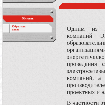
Обсудить:
Обратная
Одним из н
связь
компаний Э
образовател
организац
энергетиче
проведения 
электросете
компаний, а 
производите
проектных и 
В частности э