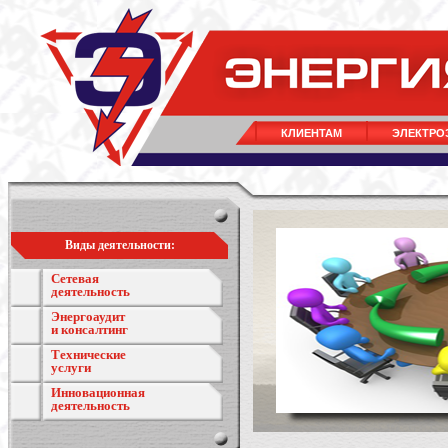
КЛИЕНТАМ
ЭЛЕКТРО
Виды деятельности:
Сетевая
деятельность
Энергоаудит
и консалтинг
Технические
услуги
Инновационная
деятельность