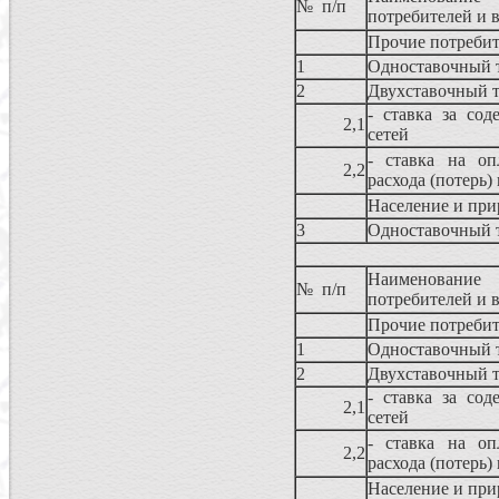
№ п/п
потребителей и 
Прочие потребит
1
Одноставочный 
2
Двухставочный 
- ставка за сод
2,1
сетей
- ставка на оп
2,2
расхода (потерь)
Население и при
3
Одноставочный 
Наименование
№ п/п
потребителей и 
Прочие потребит
1
Одноставочный 
2
Двухставочный 
- ставка за сод
2,1
сетей
- ставка на оп
2,2
расхода (потерь)
Население и при