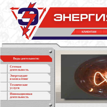
КЛИЕНТАМ
Виды деятельности:
Сетевая
деятельность
Энергоаудит
и консалтинг
Технические
услуги
Инновационная
деятельность