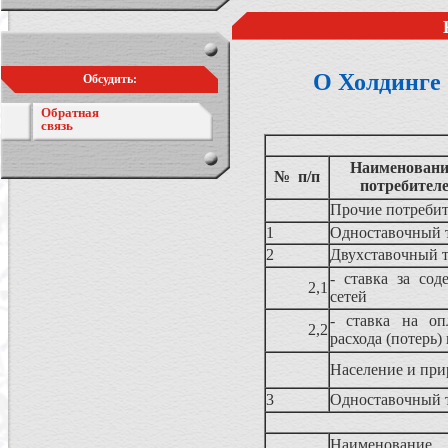
О Холдинге
Обсудить:
Обратная
связь
Наименование
№ п/п
потребител
Прочие потребит
1
Одноставочный 
2
Двухставочный 
- ставка за сод
2,1
сетей
- ставка на оп
2,2
расхода (потерь)
Население и при
3
Одноставочный 
Наименование