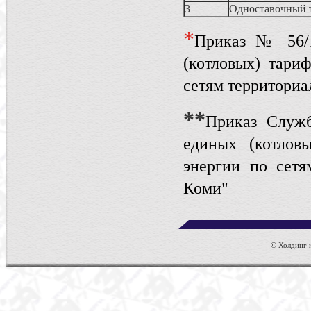
3
Одноставочный 
*
Приказ № 56/1
(котловых) тари
сетям территори
**
Приказ Служ
единых (котлов
энергии по сетя
Коми"
© Холдинг к