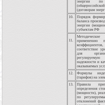
энергии по
(общероссийс
(договорам энер
10.
Порядок формир
баланса производ
энергии (мощно
субъектам РФ
Методические
11.
применению п
коэффициентов
соответствие ур
для организ
регулируему
надежности и ка
оказываемых усл
12.
Формулы инде
(тарифов) на эл
13.
Правила при
определения сто
(мощности), реа
по регулируем
отклонений факт