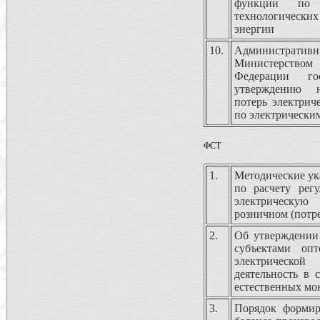
функции по 
технологических
энергии
10.
Административн
Министерство
Федерации го
утверждению н
потерь электрич
по электрически
ФСТ
1.
Методические ук
по расчету рег
электрическу
розничном (потр
2.
Об утверждении
субъектами оп
электрической
деятельность в 
естественных м
3.
Порядок формир