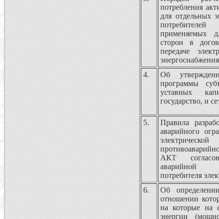
потребления акт
для отдельных 
потребителей
применяемых дл
сторон в дого
передаче элект
энергоснабжения
4.
Об утвержден
программы субъ
уставных кап
государство, и с
5.
Правила разраб
аварийного огр
электрической
противоаварийно
АКТ согласов
аварийной б
потребителя эле
6.
Об определении
отношении кото
на которые на 
энергии (мощн