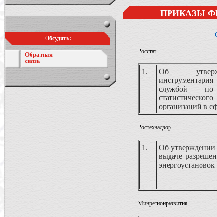
ПРИКАЗЫ Ф
Обсудить:
Росстат
Обратная
связь
1.
Об утвержд
инструментария 
службой по 
статистического
организаций в с
Ростехнадзор
1.
Об утверждении 
выдаче разрешен
энергоустановок
Минрегионразвития