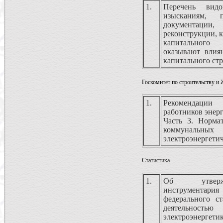
1.
Перечень вид
изысканиям, 
документаци
реконструкции, 
капитального
оказывают влиян
капитального стр
Госкомитет по строительству 
1.
Рекомендации
работников энерг
Часть 3. Норма
коммунальных
электроэнергети
Статистика
1.
Об утвержд
инструментария
федерального ст
деятельност
электроэнергети