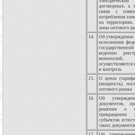
электрическо
договорных, а 
связи с измен
потребления эле
на территориях
зоны оптового р
14.
Об утверждении 
исполнения фед
государственно
ведению реест
монополий,
осуществляются 
и контроль
15.
О ценах (тарифа
(мощность), пос
оптового рынка
16.
Об утвержден
документов, п
решения о в
прекращении р
субъектов естес
таких документо
17.
Об утверждени