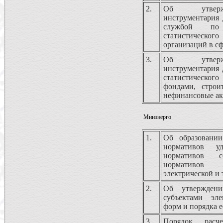
2.
Об утвержд
инструментария 
службой по 
статистического
организаций в с
3.
Об утвержд
инструментария 
статистическо
фондами, строи
нефинансовые а
Минэнерго
1.
Об образовани
нормативов уд
нормативов с
нормативов 
электрической и
2.
Об утверждени
субъектами эле
форм и порядка е
3.
Порядок расч