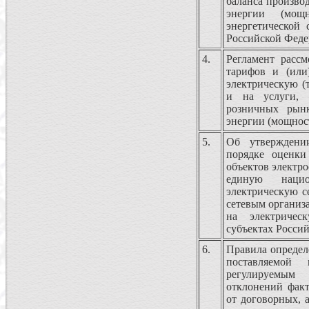
баланса производ
энергии (мощ
энергетической 
Российской Фед
4.
Регламент рассм
тарифов и (или
электрическую (
и на услуги, 
розничных рынк
энергии (мощнос
5.
Об утверждени
порядке оценки
объектов электро
единую нацио
электрическую с
сетевым организа
на электричес
субъектах Росси
6.
Правила определ
поставляемой
регулируемым
отклонений факт
от договорных, 