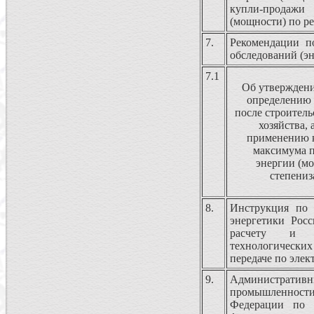
купли-продаж
(мощности) по р
7.
Рекомендации п
обследований (эн
7.1
Об утверждени
определению 
после строитель
хозяйства,
применению 
максимума п
энергии (м
степениз
8.
Инструкция по 
энергетики Рос
расчету и о
технологических
передаче по элек
9.
Административ
промышленност
Федерации по 