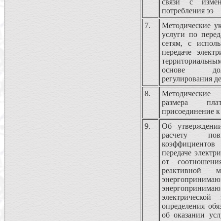
связи с измен
потребления ээ
7.
Методические ук
услуги по перед
сетям, с испол
передаче электр
территориальным
основе дол
регулирования д
8.
Методические
размера пла
присоединение к
9.
Об утверждени
расчету пов
коэффициенто
передаче электр
от соотношени
реактивной 
энергоприним
энергопринимаю
электрической
определения обя
об оказании усл