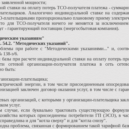
 заявленной мощности;
ой ставки на оплату потерь ТСО-получателя платежа - суммар
лательщиков. Аналогично индивидуальной ставке на содержа
О-плательщиками пропорционально плановому приему электриче
для ТСО-получателя ничего не меняется за исключением о
уг - гарантирующий поставщик (энергосбытовая компания).
дическим указаниям"
 54.2. "Методических указаний".
ы при работе с "Методическими указаниями..." и, соответ
138-э/6.
базы при расчете индивидуальной ставки на оплату потерь пр
ети сетевой организации-получателя платежа в сеть сетев
о быть:
рганизации-плательщика;
ктрической энергии, в том числе присоединенным опосредован
анизацией заключен договор оказания услуг, в том числе с г
тевых организаций, с которыми у организации-плательщика закл
ком услуг.
учае, если буквально трактовать существующую формулир
хозяйства которых присоединены потребители ГП (ЭСО), в час
праведлива и для "котла сверху" и для "котла снизу".
на проблема, связанная с формированием такой тарифной базы