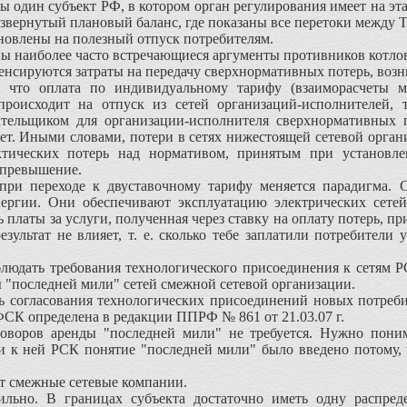
бы один субъект РФ, в котором орган регулирования имеет на 
звернутый плановый баланс, где показаны все перетоки между 
тановлены на полезный отпуск потребителям.
наиболее часто встречающиеся аргументы противников котлов
нсируются затраты на передачу сверхнормативных потерь, воз
 оплата по индивидуальному тарифу (взаиморасчеты ме
происходит на отпуск из сетей организаций-исполнителей, 
ательщиком для организации-исполнителя сверхнормативных 
ает. Иными словами, потери в сетях нижестоящей сетевой орган
тических потерь над нормативом, принятым при установлен
 превышение.
 переходе к двуставочному тарифу меняется парадигма. С
нергии. Они обеспечивают эксплуатацию электрических сете
ь платы за услуги, полученная через ставку на оплату потерь, 
зультат не влияет, т. е. сколько тебе заплатили потребители 
юдать требования технологического присоединения к сетям РС
 "последней мили" сетей смежной сетевой организации.
огласования технологических присоединений новых потребит
ФСК определена в редакции ППРФ № 861 от 21.03.07 г.
ров аренды "последней мили" не требуется. Нужно поним
 к ней РСК понятие "последней мили" было введено потому, 
 смежные сетевые компании.
о. В границах субъекта достаточно иметь одну распреде