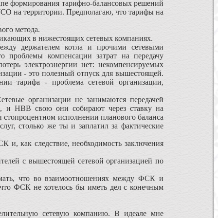
этапе формирования тарифно-балансовых решений
ТСО на территории. Предполагаю, что тарифы на
ого метода.
никающих в нижестоящих сетевых компаниях.
жду держателем котла и прочими сетевыми
то проблемы компенсации затрат на передачу
потерь электроэнергии нет: некомпенсируемых
изации - это полезный отпуск для вышестоящей.
ии тарифа - проблема сетевой организации,
етевые организации не занимаются передачей
й, и НВВ свою они собирают через ставку на
при стопроцентном исполнении планового баланса
услуг, столько же ты и заплатил за фактические
К и, как следствие, необходимость заключения
елей с вышестоящей сетевой организацией по
ать, что во взаимоотношениях между ФСК и
что ФСК не хотелось бы иметь дел с конечным
лительную сетевую компанию. В идеале мне