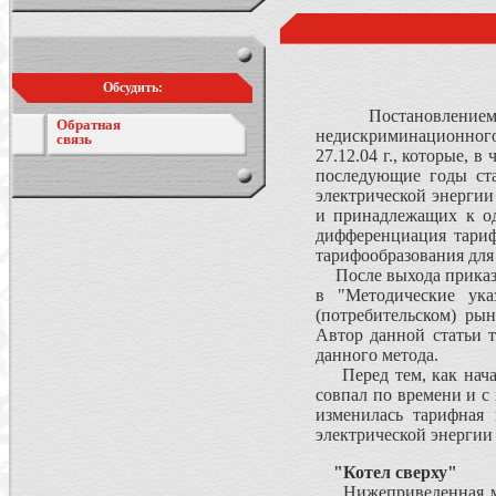
Обсудить:
Постановлением Пр
Обратная
недискриминационного 
связь
27.12.04 г., которые, 
последующие годы ста
электрической энергии
и принадлежащих к од
дифференциация тариф
тарифообразования для 
После выхода приказа 
в "Методические ука
(потребительском) ры
Автор данной статьи т
данного метода.
Перед тем, как начат
совпал по времени и с
изменилась тарифная 
электрической энергии 
"Котел сверху"
Нижеприведенная мод