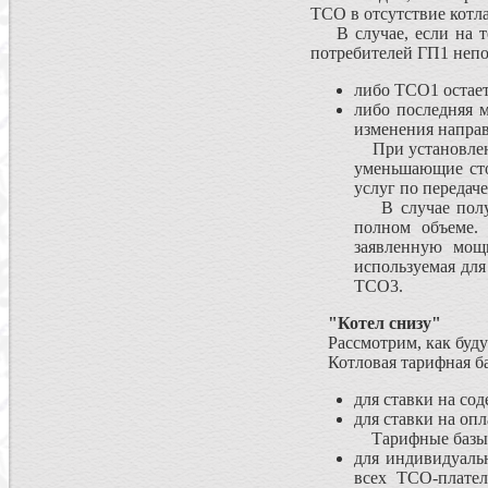
ТСО в отсутствие котл
В случае, если на т
потребителей ГП1 непо
либо ТСО1 остает
либо последняя м
изменения напра
При установлении
уменьшающие сто
услуг по передач
В случае получе
полном объеме. 
заявленную мощ
используемая для
ТСО3.
"Котел снизу"
Рассмотрим, как будут
Котловая тарифная ба
для ставки на со
для ставки на оп
Тарифные базы д
для индивидуаль
всех ТСО-плате