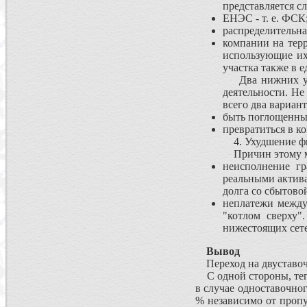
представляется с
ЕНЭС - т. е. ФСК
распределительна
компании на терр
использующие их 
участка также в 
Два нижних уров
деятельности. Не
всего два вариант
быть поглощенным
превратиться в 
4. Ухудшение фин
Причин этому м
неисполнение гр
реальными актива
долга со сбытовой
неплатежи между
"котлом сверху"
нижестоящих сете
Вывод
Переход на двуставоч
С одной стороны, тепе
в случае одноставочног
% независимо от пропу