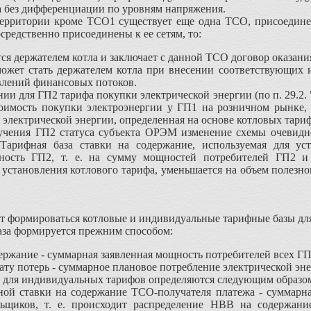
а без дифференциации по уровням напряжения.
ерритории кроме ТСО1 существует еще одна ТСО, присоедин
средственно присоединены к ее сетям, то:
ся держателем котла и заключает с данной ТСО договор оказания
ожет стать держателем котла при внесении соответствующих и
влений финансовых потоков.
 для ГП2 тарифа покупки электрической энергии (по п. 29.2. 
имость покупки электроэнергии у ГП1 на розничном рынке, 
е электрической энергии, определенная на основе котловых тар
ния ГП2 статуса субъекта ОРЭМ изменение схемы очевидно
Тарифная база ставки на содержание, используемая для уст
ность ГП2, т. е. на сумму мощностей потребителей ГП2 и 
 установления котлового тарифа, уменьшается на объем полезно
 формироваться котловые и индивидуальные тарифные базы для 
за формируется прежним способом:
держание - суммарная заявленная мощность потребителей всех Г
лату потерь - суммарное плановое потребление электрической эн
ля индивидуальных тарифов определяются следующим образо
ной ставки на содержание ТСО-получателя платежа - суммарн
льщиков, т. е. происходит распределение НВВ на содержан