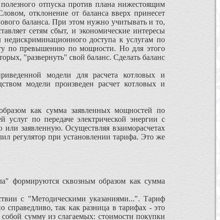
 полезного отпуска против плана нижестоящим
Словом, отклонение от баланса вверх принесет
ового баланса. При этом нужно учитывать и то,
тавляет сетям сбыт, и экономические интересы
л недискриминационного доступа к услугам по
быту по превышению по мощности. Но для этого
торых, "развернуть" свой баланс. Сделать баланс
веденной модели для расчета котловых и
дством модели произведен расчет котловых и
образом как сумма заявленных мощностей по
й услуг по передаче электрической энергии с
ю или заявленную. Осуществляя взаиморасчетах
лил регулятор при установлении тарифа. Это же
ла" формируются сквозным образом как сумма
вии с "Методическими указаниями...". Тариф
 справедливо, так как разница в тарифах - это
ь собой сумму из слагаемых: стоимости покупки