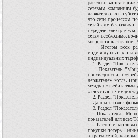
рассчитывается с ниж
сетевым компаниям бу
держателю котла убыто
что сети процессом по
сетей ему безразличн
передаче электрическ
сетям необходимо, во-п
мощности настоящий. У
Итогом всех рассуж
индивидуальных ставо
индивидуальных тарифо
1. Раздел "Показатели
Показатель "Мощност
присоединени. потреб
держателем котла. Пр
между потребителями у
относится и к индивид
2. Раздел "Показатели
Данный раздел формир
3. Раздел "Показатели
Показатели "Мощност
показателей для всех 
Расчет и котловых, и
покупки потерь - един
затраты сетей, которы