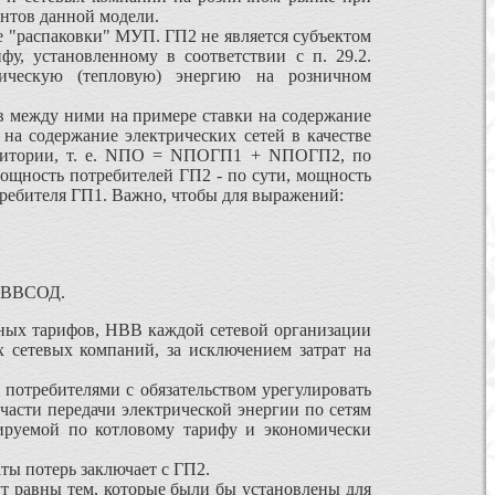
ентов данной модели.
 "распаковки" МУП. ГП2 не является субъектом
, установленному в соответствии с п. 29.2.
ическую (тепловую) энергию на розничном
 между ними на примере ставки на содержание
 на содержание электрических сетей в качестве
ерритории, т. е. NПО = NПОГП1 + NПОГП2, по
ощность потребителей ГП2 - по сути, мощность
требителя ГП1. Важно, чтобы для выражений:
 HBBСОД.
ных тарифов, НВВ каждой сетевой организации
х сетевых компаний, за исключением затрат на
потребителями с обязательством урегулировать
асти передачи электрической энергии по сетям
руемой по котловому тарифу и экономически
ы потерь заключает с ГП2.
равны тем, которые были бы установлены для