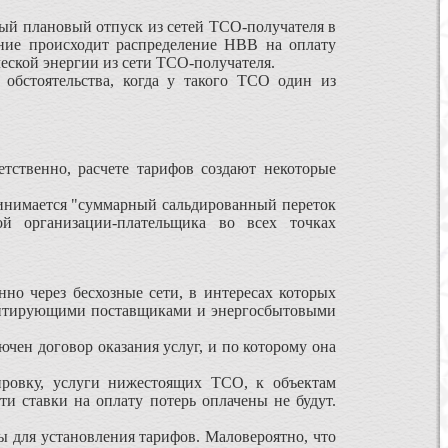
ный плановый отпуск из сетей ТСО-получателя в
ние происходит распределение НВВ на оплату
ской энергии из сети ТСО-получателя.
бстоятельства, когда у такого ТСО один из
ственно, расчете тарифов создают некоторые
инимается "суммарный сальдированный переток
ой организации-плательщика во всех точках
но через бесхозные сети, в интересах которых
арантирующими поставщиками и энергосбытовыми
ючен договор оказания услуг, и по которому она
овку, услуги нижестоящих ТСО, к объектам
ти ставки на оплату потерь оплачены не будут.
 для установления тарифов. Маловероятно, что