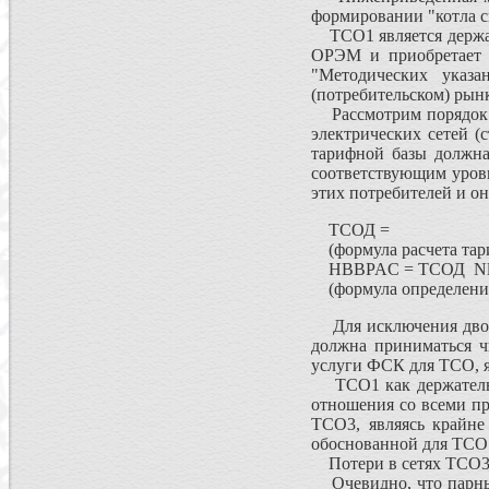
формировании "котла с
ТСО1 является держате
ОРЭМ и приобретает э
"Методических указ
(потребительском) рынк
Рассмотрим порядок ф
электрических сетей (
тарифной базы должна
соответствующим уровн
этих потребителей и о
TСОД =
(формула расчета тар
HBBPAC = TСОД N
(формула определения
Для исключения двойн
должна приниматься ч
услуги ФСК для ТСО, я
ТСО1 как держатель к
отношения со всеми пр
ТСО3, являясь крайн
обоснованной для ТСО
Потери в сетях ТСО3 в
Очевидно, что парные