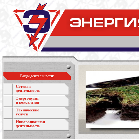
Виды деятельности:
Сетевая
деятельность
Энергоаудит
и консалтинг
Технические
услуги
Инновационная
деятельность