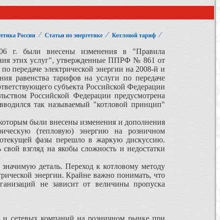
⁄
⁄
⁄
етика России
Статьи по энергетике
Котловой тариф
 г. были внесены изменения в "Правила
ания этих услуг", утвержденные ППРФ № 861 от
и по передаче электрической энергии на 2008-й и
ния равенства тарифов на услуги по передаче
оответствующего субъекта Российской Федерации
ельством Российской Федерации предусмотрена
 вводился так называемый "котловой принцип"
 которым были внесены изменения и дополнения
рическую (тепловую) энергию на розничном
ялотекущей фазы перешло в жаркую дискуссию.
 свой взгляд на якобы сложность и недостатки
значимую деталь. Переход к котловому методу
трической энергии. Крайне важно понимать, что
рганизаций не зависит от величины пропуска
и сетевых компаний на розничном рынке при