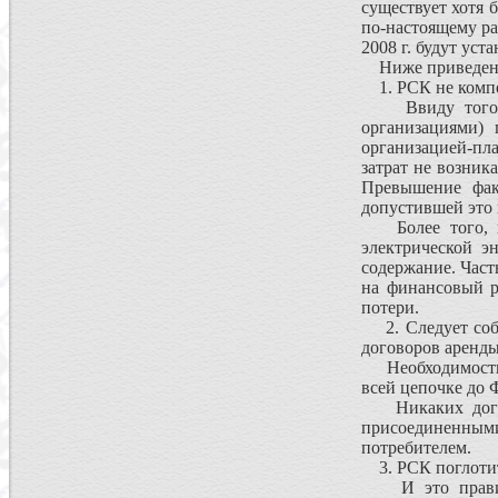
существует хотя 
по-настоящему ра
2008 г. будут ус
Ниже приведены 
1. РСК не компе
Ввиду того что
организациями) 
организацией-пл
затрат не возник
Превышение фак
допустившей это
Более того, при
электрической э
содержание. Част
на финансовый ре
потери.
2. Следует собл
договоров аренды
Необходимость с
всей цепочке до 
Никаких догово
присоединенными
потребителем.
3. РСК поглотит
И это правильн