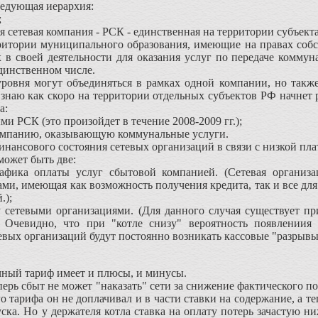
ледующая иерархия:
;
я сетевая компания - РСК - единственная на территории субъекта
итории муниципального образования, имеющие на правах собст
в своей деятельности для оказания услуг по передаче коммун
единственном числе.
ня могут объединяться в рамках одной компании, но также с
 знаю как скоро на территории отдельных субъектов РФ начнет 
а:
и РСК (это произойдет в течение 2008-2009 гг.);
компанию, оказывающую коммунальные услуги.
ансового состояния сетевых организаций в связи с низкой пл
ожет быть две:
афика оплаты услуг сбытовой компанией. (Сетевая организа
ми, имеющая как возможность получения кредита, так и все для
.);
 сетевыми организациями. (Для данного случая существует пр
. Очевидно, что при "котле снизу" вероятность появлениия
вых организаций будут постоянно возникать кассовые "разрывы"
ный тариф имеет и плюсы, и минусы.
рь сбыт не может "наказать" сети за снижение фактического по
о тарифа он не доплачивал и в части ставки на содержание, а т
ска. Но у держателя котла ставка на оплату потерь зачастую н