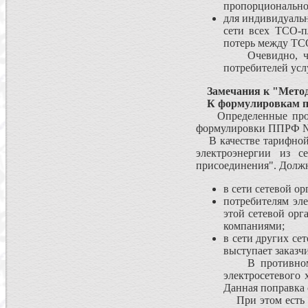
пропорционально
для индивидуальн
сети всех ТСО-п
потерь между ТС
Очевидно, что 
потребителей усл
Замечания к "Мето
К формулировкам п.
Определенные проблем
формулировки ППРФ № 
В качестве тарифной 
электроэнергии из с
присоединения". Должн
в сети сетевой о
потребителям эле
этой сетевой орг
компаниями;
в сети других се
выступает заказчи
В противном сл
электросетевого 
Данная поправка с
При этом есть од