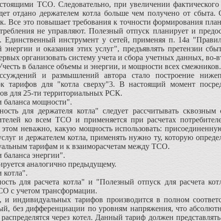
естоящими ТСО. Следовательно, при увеличении фактического
дет отдано держателем котла больше чем получено от сбыта. 
к. Все это повышает требования к точности формирования план
требления не управляют. Полезный отпуск планирует и предос
ы. Единственный инструмент у сетей, применяя п. 14а "Прави
ой энергии и оказания этих услуг", предъявлять претензии с
ервых организовать систему учета и сбора учетных данных, во-в
честь в балансе объемы и энергии, и мощности всех смежников.
дений и размышлений автора стало построение нижепри
к тарифов для "котла сверху"3. В настоящий момент посре
в для 25-ти территориальных РСК.
 баланса мощности".
ь для держателя котла" следует рассчитывать сквозным 
ителей ко всем ТСО и применяется при расчетах потребителе
и этом неважно, какую мощность использовать: присоединенну
слуг и держателем котла, применять нужно ту, которую опреде
уальным тарифам и к взаиморасчетам между ТСО.
 баланса энергии".
уется аналогично предыдущему.
 котла".
ь для расчета котла" и "Полезный отпуск для расчета кот
ТСО с учетом трансформации.
 индивидуальных тарифов производится в полном соответст
ый, без дифференциации по уровням напряжения, что абсолютно
е распределятся через котел. Данный тариф должен представлят