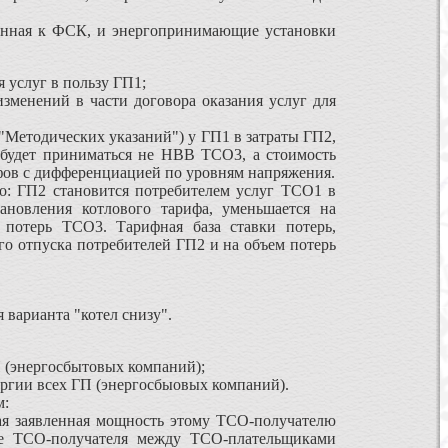
енная к ФСК, и энергопринимающие установки
 услуг в пользу ГП1;
зменений в части договора оказания услуг для
"Методических указаний") у ГП1 в затраты ГП2,
будет приниматься не НВВ ТСО3, а стоимость
ифов с дифференциацией по уровням напряжения.
: ГП2 становится потребителем услуг ТСО1 в
ановления котлового тарифа, уменьшается на
потерь ТСО3. Тарифная база ставки потерь,
го отпуска потребителей ГП2 и на объем потерь
варианта "котел снизу".
П (энергосбытовых компаний);
ергии всех ГП (энергосбыовых компаний).
м:
ая заявленная мощность этому ТСО-получателю
ие ТСО-получателя между ТСО-плательщиками