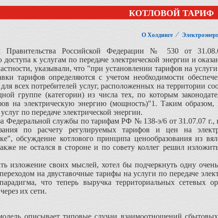
КОТЛОВОЙ ТАРИФ
⁄
О Холдинге
Электроэнерг
авительства Российской Федерации № 530 от 31.08.06
доступа к услугам по передаче электрической энергии и оказ
в частности, указывали, что "при установлении тарифов на услуг
вки тарифов определяются с учетом необходимости обеспече
 для всех потребителей услуг, расположенных на территории с
ной группе (категории) из числа тех, по которым законодат
ов на электрическую энергию (мощность)"1. Таким образом,
услуг по передаче электрической энергии.
Федеральной службы по тарифам РФ № 138-э/6 от 31.07.07 г.,
зания по расчету регулируемых тарифов и цен на элект
нке", обсуждение котлового принципа ценообразования из в
акже не остался в стороне и по совету коллег решил изложить
ь изложение своих мыслей, хотел бы подчеркнуть одну очень 
 переходом на двуставочные тарифы на услуги по передаче элек
парадигма, что теперь выручка территориальных сетевых о
через их сети.
ель описывает типовые случаи взаимоотношений сбытовых 