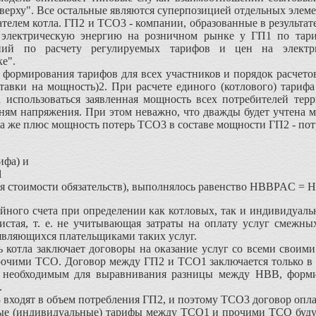
верху". Все остальные являются суперпозицией отдельных элем
лем котла. ГП2 и ТСО3 - компании, образованные в результате
лектрическую энергию на розничном рынке у ГП1 по тарифу
аний по расчету регулируемых тарифов и цен на электр
е".
ормирования тарифов для всех участников и порядок расчетов
ставки на мощность)2. При расчете единого (котлового) тарифа
 использоваться заявленная мощность всех потребителей т
ям напряжения. При этом неважно, что дважды будет учтена м
на же плюс мощность потерь ТСО3 в составе мощности ГП2 - по
ифа) и
l
 стоимости обязательств), выполнялось равенство HBBPAC =
ого счета при определении как котловых, так и индивидуаль
истая, т. е. не учитывающая затраты на оплату услуг смежны
вляющихся плательщиками таких услуг.
отла заключает договоры на оказание услуг со всеми своими 
очими ТСО. Договор между ГП2 и ТСО1 заключается только в ч
е необходимым для выравнивания разницы между НВВ, форми
.
ходят в объем потребления ГП2, и поэтому ТСО3 договор оплат
 (индивидуальные) тарифы между ТСО1 и прочими ТСО будут 