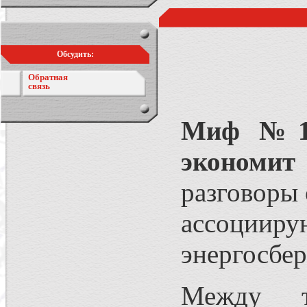
Обсудить:
Обратная
связь
Миф №1.
экономит
разговоры
ассоции
энергосбе
Между т