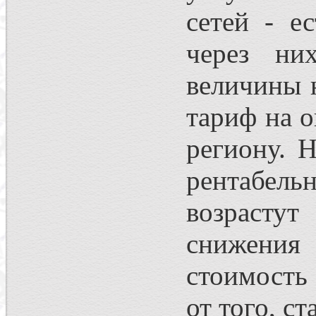
сетей - е
через ни
величины 
тариф на о
региону. 
рентабель
возрасту
снижения
стоимость
от того, с