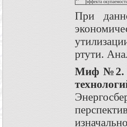
эффекта окупаемост
При данн
экономиче
утилизаци
ртути. Ана
Миф №2. 
техноло
Энергосб
перспекти
изначальн