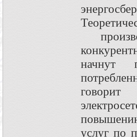
энергос
Теоретич
произво
конкурент
начнут 
потребле
говорит
электрос
повышению
услуг по 