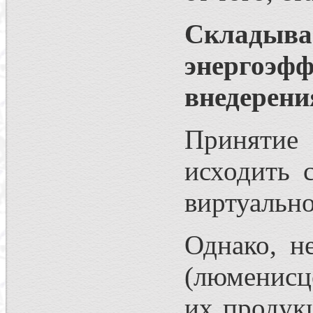
Складыва
энергоэ
внедерен
Принятие 
исходить 
виртуальн
Однако, н
(люменисц
их продук