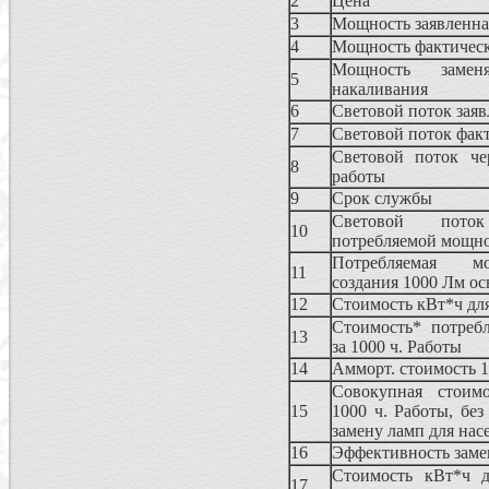
2
Цена
3
Мощность заявленна
4
Мощность фактичес
Мощность замен
5
накаливания
6
Световой поток зая
7
Световой поток фак
Световой поток че
8
работы
9
Срок службы
Световой пот
10
потребляемой мощн
Потребляемая м
11
создания 1000 Лм о
12
Стоимость кВт*ч дл
Стоимость* потреб
13
за 1000 ч. Работы
14
Амморт. стоимость 1
Совокупная стоимо
15
1000 ч. Работы, без
замену ламп для нас
16
Эффективность зам
Стоимость кВт*ч д
17