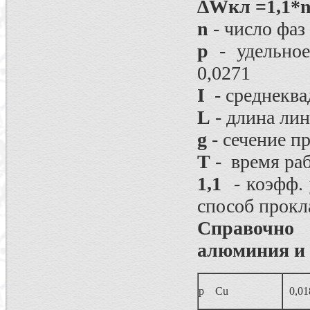
∆
W
кл =1,1*
n
- число фаз
p
- удельно
0,0271
I
- среднеква
L
- длина лин
g
- сечение п
T
- время раб
1,1
- коэфф. 
способ прокл
Справочно
алюминия и 
р Cu
0,01