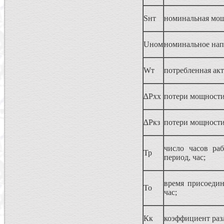
Sнт
номинальная мощ
Uном
номинальное нап
Wт
потребленная акт
∆Рхх
потери мощности 
∆Ркз
потери мощности
число часов ра
Тр
период, час;
время присоедин
То
час;
Кк
коэффициент раз