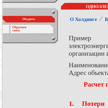
ОДНОЭЛЕ
⁄
О Холдинге
К
Обсудить:
Обратная
связь
Пример Р
электроэнер
организации 
Наименовани
Адрес объект
Расчет 
1. Потери