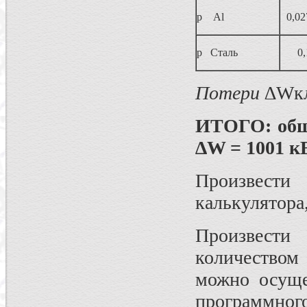
р Al
0,02
р Сталь
0,
Потери
∆Wкл
ИТОГО: о
∆W = 1001 к
Произвести
калькулятора
Произвест
количеством
можно осуще
программног