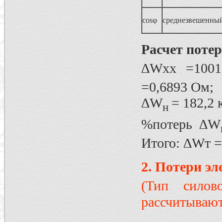
cosφ
среднезвешенный
Расчет поте
∆Wхх =1001
=0,6893 Ом;
∆W
= 182,2 
н
%потерь ∆W
Итого: ∆Wт =
2. Потери э
(Тип сило
рассчитывают