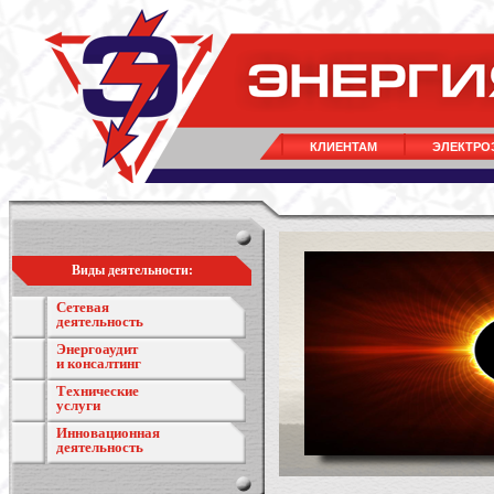
КЛИЕНТАМ
ЭЛЕКТРО
Виды деятельности:
Сетевая
деятельность
Энергоаудит
и консалтинг
Технические
услуги
Инновационная
деятельность