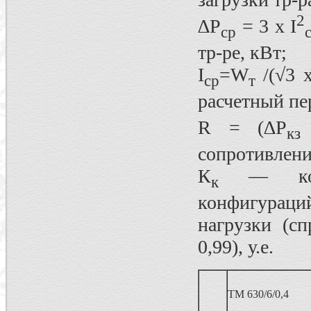
2
∆Р
= 3 х I
ср
тр-ре, кВт;
I
=W
/(√3 
ср
т
расчетный пе
R = (∆Р
кз
сопротивлени
К
― коэфф
к
конфигурац
нагрузки (с
0,99), у.е.
ТМ 630/6/0,4