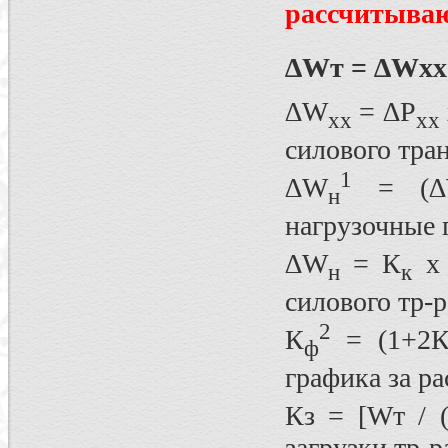
рассчитываю
∆Wт = ∆Wхх
∆W
= ∆Р
xx
xx
силового тра
1
∆W
= (∆
н
нагрузочные 
∆W
= К
х
н
к
силового тр-р
2
К
= (1+2
ф
графика за ра
Кз = [Wт / (
загрузки тр-ра