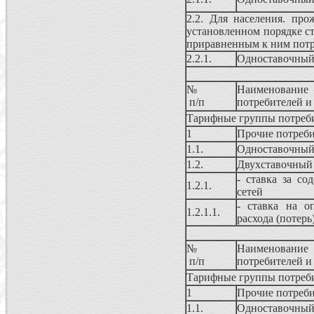
2.2. Для населения. п
установленном порядке 
приравненным к ним пот
2.2.1.
Одноставочный
№
Наименовани
п/п
потребителей и
Тарифные группы потреби
1
Прочие потреб
1.1.
Одноставочный
1.2.
Двухставочный 
- ставка за со
1.2.1.
сетей
- ставка на о
1.2.1.1.
расхода (потерь
№
Наименовани
п/п
потребителей и
Тарифные группы потреби
1
Прочие потреб
1.1.
Одноставочный