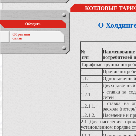
КОТЛОВЫЕ ТАРИ
О Холдинг
Обсудить:
Обратная
связь
№
Наименовани
п/п
потребителей 
Тарифные группы потреби
1
Прочие потреб
1.1.
Одноставочный
1.2.
Двухставочный 
- ставка за со
1.2.1.
сетей
- ставка на о
1.2.1.1.
расхода (потерь
1.2.1.2.
Население и пр
2.1 Для населения. п
установленном порядке с
2.1.1.
Одноставочный